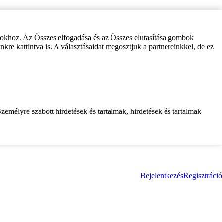
zokhoz. Az Összes elfogadása és az Összes elutasítása gombok
inkre kattintva is. A választásaidat megosztjuk a partnereinkkel, de ez
zemélyre szabott hirdetések és tartalmak, hirdetések és tartalmak
Bejelentkezés
Regisztráció