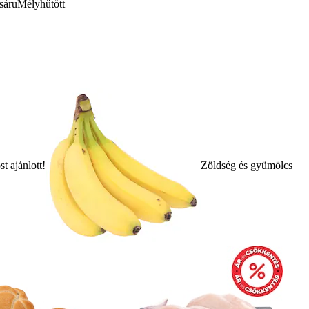
sáru
Mélyhűtött
t ajánlott!
Zöldség és gyümölcs