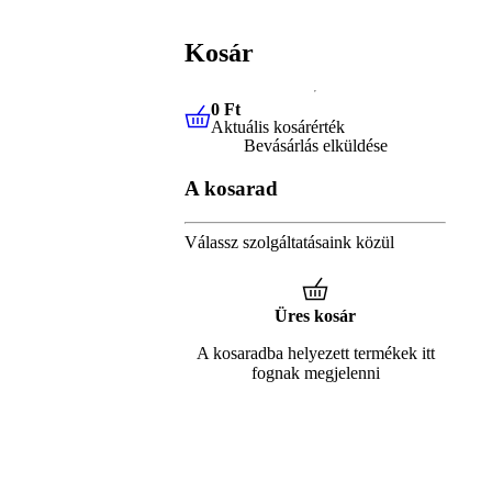
Kosár
0 Ft
Aktuális kosárérték
0 Ft
Aktuális kosárérték
Bevásárlás elküldése
A kosarad
Válassz szolgáltatásaink közül
Üres kosár
A kosaradba helyezett termékek itt
fognak megjelenni