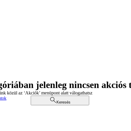
góriában jelenleg nincsen akciós
aink közül az ‘Akciók’ menüpont alatt válogathatsz
atok
Keresés