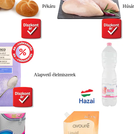
Pékáru
Húsá
Alapvető élelmiszerek