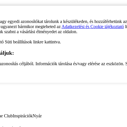
vagy egyedi azonosítókat tárolunk a készülékeden, és hozzáférhetünk a
ve ugyanezt bármikor megteheted az
Adatkezelési és Cookie tájékoztató
l
uk szabni a vásárlási élményedet az oldalon.
ó Süti beállítások linkre kattintva.
áljuk:
zonosítás céljából. Információk tárolása és/vagy elérése az eszközön. S
ne Club
Inspirációk
Nyár