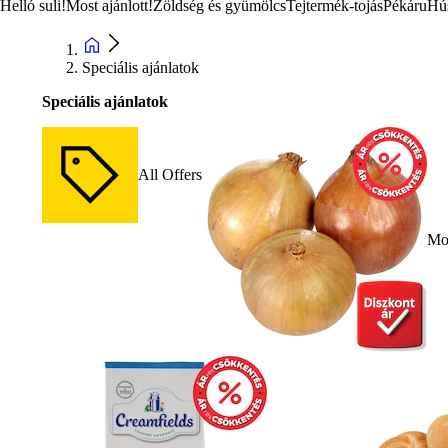
Helló suli!
Most ajánlott!
Zöldség és gyümölcs
Tejtermék-tojás
Pékáru
Hú
Speciális ajánlatok
Speciális ajánlatok
All Offers
Mos