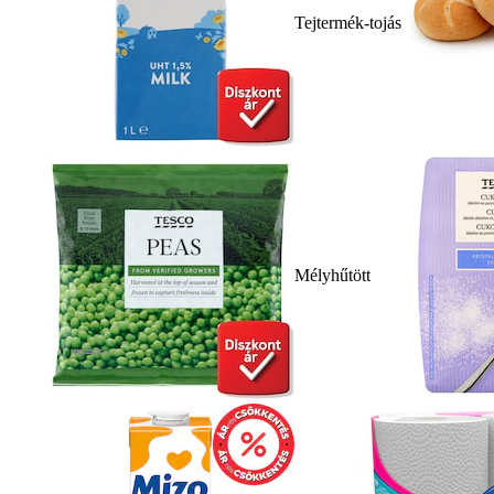
Tejtermék-tojás
Mélyhűtött