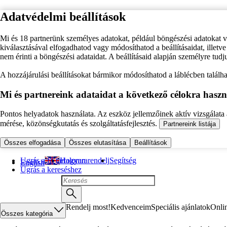
Adatvédelmi beállítások
Mi és 18 partnerünk személyes adatokat, például böngészési adatokat 
kiválasztásával elfogadhatod vagy módosíthatod a beállításaidat, illet
nem érinti a böngészési adataidat. A beállításaid alapján személyre tudj
A hozzájárulási beállításokat bármikor módosíthatod a láblécben találhat
Mi és partnereink adataidat a következő célokra haszn
Pontos helyadatok használata. Az eszköz jellemzőinek aktív vizsgálata a
mérése, közönségkutatás és szolgáltatásfejlesztés.
Partnereink listája
Összes elfogadása
Összes elutasítása
Beállítások
Ugrás a fő tartalomra
Hogyan rendelj
Segítség
English
Ugrás a kereséshez
Rendelj most!
Kedvenceim
Speciális ajánlatok
Onli
Összes kategória