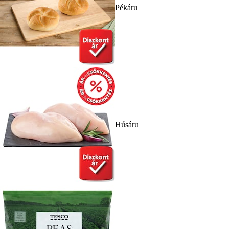
Pékáru
Húsáru