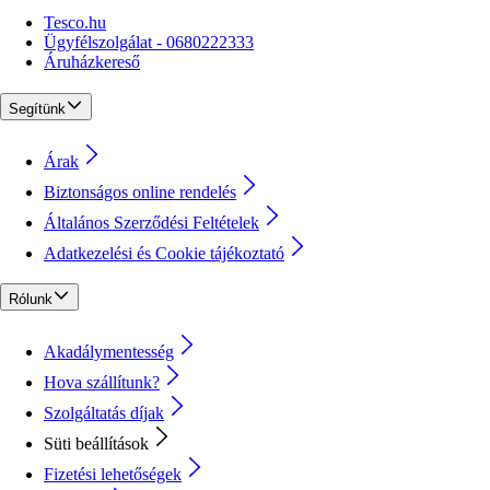
Tesco.hu
Ügyfélszolgálat - 0680222333
Áruházkereső
Segítünk
Árak
Biztonságos online rendelés
Általános Szerződési Feltételek
Adatkezelési és Cookie tájékoztató
Rólunk
Akadálymentesség
Hova szállítunk?
Szolgáltatás díjak
Süti beállítások
Fizetési lehetőségek