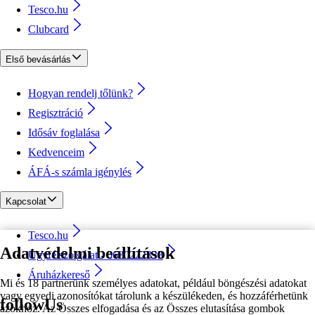
Tesco.hu
Clubcard
Első bevásárlás
Hogyan rendelj tőlünk?
Regisztráció
Idősáv foglalása
Kedvenceim
ÁFÁ-s számla igénylés
Kapcsolat
Tesco.hu
Adatvédelmi beállítások
Ügyfélszolgálat - 0680222333
Áruházkereső
Mi és 18 partnerünk személyes adatokat, például böngészési adatokat
vagy egyedi azonosítókat tárolunk a készülékeden, és hozzáférhetünk
followUs
azokhoz. Az Összes elfogadása és az Összes elutasítása gombok