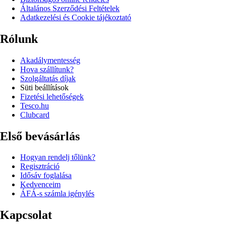
Általános Szerződési Feltételek
Adatkezelési és Cookie tájékoztató
Rólunk
Akadálymentesség
Hova szállítunk?
Szolgáltatás díjak
Süti beállítások
Fizetési lehetőségek
Tesco.hu
Clubcard
Első bevásárlás
Hogyan rendelj tőlünk?
Regisztráció
Idősáv foglalása
Kedvenceim
ÁFÁ-s számla igénylés
Kapcsolat