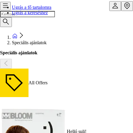
Ugrás a fő tartalomra
Ugrás a kereséshez
Speciális ajánlatok
Speciális ajánlatok
All Offers
Helló suli!