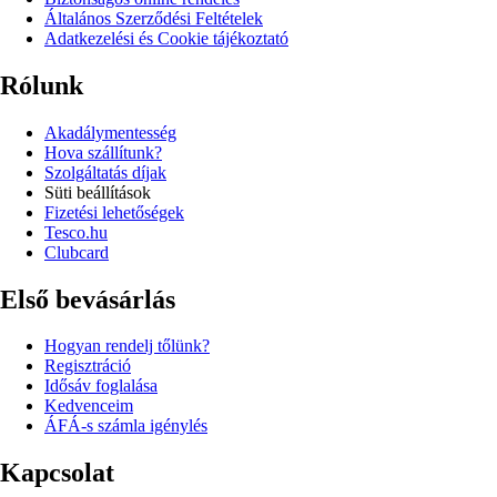
Általános Szerződési Feltételek
Adatkezelési és Cookie tájékoztató
Rólunk
Akadálymentesség
Hova szállítunk?
Szolgáltatás díjak
Süti beállítások
Fizetési lehetőségek
Tesco.hu
Clubcard
Első bevásárlás
Hogyan rendelj tőlünk?
Regisztráció
Idősáv foglalása
Kedvenceim
ÁFÁ-s számla igénylés
Kapcsolat