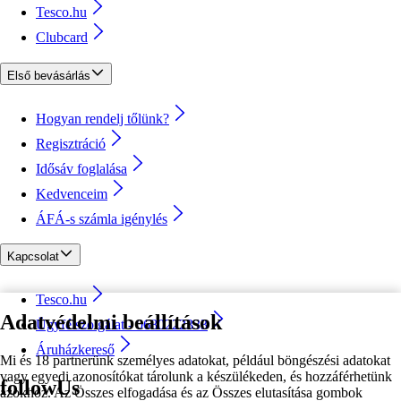
Tesco.hu
Clubcard
Első bevásárlás
Hogyan rendelj tőlünk?
Regisztráció
Idősáv foglalása
Kedvenceim
ÁFÁ-s számla igénylés
Kapcsolat
Tesco.hu
Adatvédelmi beállítások
Ügyfélszolgálat - 0680222333
Áruházkereső
Mi és 18 partnerünk személyes adatokat, például böngészési adatokat
vagy egyedi azonosítókat tárolunk a készülékeden, és hozzáférhetünk
followUs
azokhoz. Az Összes elfogadása és az Összes elutasítása gombok