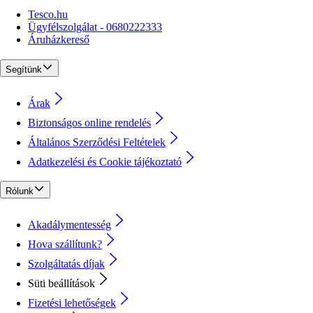
Tesco.hu
Ügyfélszolgálat - 0680222333
Áruházkereső
Segítünk
Árak
Biztonságos online rendelés
Általános Szerződési Feltételek
Adatkezelési és Cookie tájékoztató
Rólunk
Akadálymentesség
Hova szállítunk?
Szolgáltatás díjak
Süti beállítások
Fizetési lehetőségek