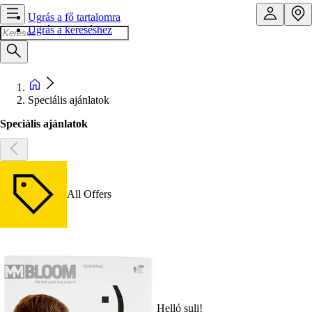
Ugrás a fő tartalomra
Ugrás a kereséshez
Speciális ajánlatok
Speciális ajánlatok
All Offers
Helló suli!