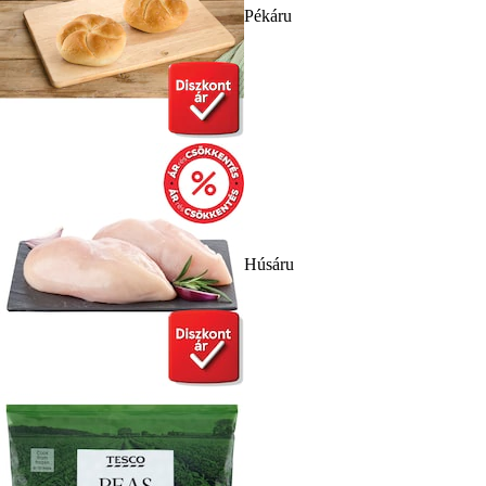
Pékáru
Húsáru