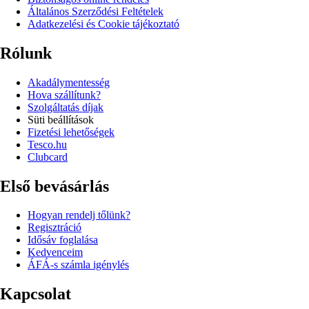
Általános Szerződési Feltételek
Adatkezelési és Cookie tájékoztató
Rólunk
Akadálymentesség
Hova szállítunk?
Szolgáltatás díjak
Süti beállítások
Fizetési lehetőségek
Tesco.hu
Clubcard
Első bevásárlás
Hogyan rendelj tőlünk?
Regisztráció
Idősáv foglalása
Kedvenceim
ÁFÁ-s számla igénylés
Kapcsolat