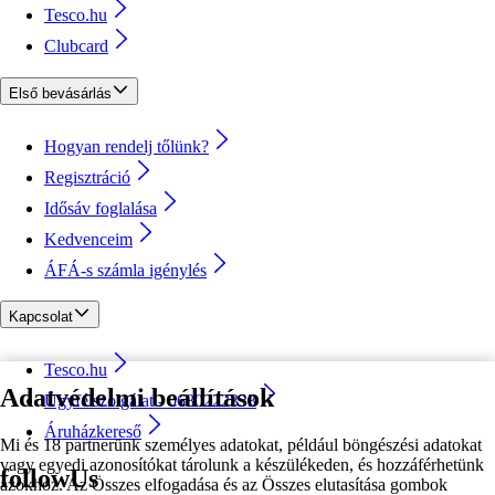
Tesco.hu
Clubcard
Első bevásárlás
Hogyan rendelj tőlünk?
Regisztráció
Idősáv foglalása
Kedvenceim
ÁFÁ-s számla igénylés
Kapcsolat
Tesco.hu
Adatvédelmi beállítások
Ügyfélszolgálat - 0680222333
Áruházkereső
Mi és 18 partnerünk személyes adatokat, például böngészési adatokat
vagy egyedi azonosítókat tárolunk a készülékeden, és hozzáférhetünk
followUs
azokhoz. Az Összes elfogadása és az Összes elutasítása gombok