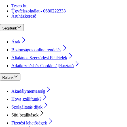
Tesco.hu
Ügyfélszolgálat - 0680222333
Áruházkereső
Segítünk
Árak
Biztonságos online rendelés
Általános Szerződési Feltételek
Adatkezelési és Cookie tájékoztató
Rólunk
Akadálymentesség
Hova szállítunk?
Szolgáltatás díjak
Süti beállítások
Fizetési lehetőségek