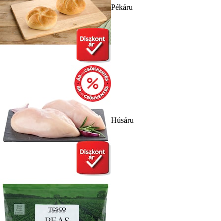
Pékáru
Húsáru