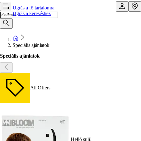
Ugrás a fő tartalomra
Ugrás a kereséshez
Speciális ajánlatok
Speciális ajánlatok
All Offers
Helló suli!