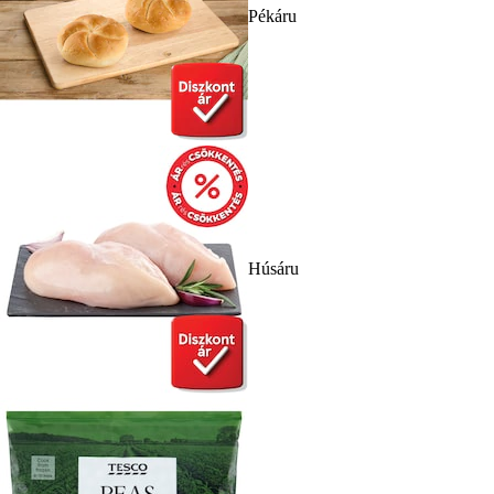
Pékáru
Húsáru