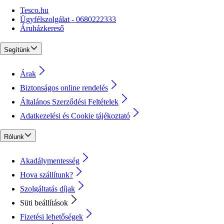
Tesco.hu
Ügyfélszolgálat - 0680222333
Áruházkereső
Segítünk
Árak
Biztonságos online rendelés
Általános Szerződési Feltételek
Adatkezelési és Cookie tájékoztató
Rólunk
Akadálymentesség
Hova szállítunk?
Szolgáltatás díjak
Süti beállítások
Fizetési lehetőségek