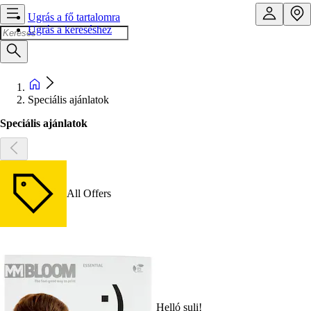
Ugrás a fő tartalomra
Ugrás a kereséshez
Speciális ajánlatok
Speciális ajánlatok
All Offers
Helló suli!