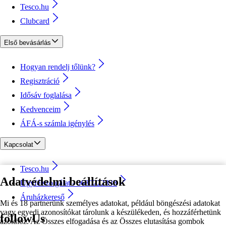
Tesco.hu
Clubcard
Első bevásárlás
Hogyan rendelj tőlünk?
Regisztráció
Idősáv foglalása
Kedvenceim
ÁFÁ-s számla igénylés
Kapcsolat
Tesco.hu
Adatvédelmi beállítások
Ügyfélszolgálat - 0680222333
Áruházkereső
Mi és 18 partnerünk személyes adatokat, például böngészési adatokat
vagy egyedi azonosítókat tárolunk a készülékeden, és hozzáférhetünk
followUs
azokhoz. Az Összes elfogadása és az Összes elutasítása gombok