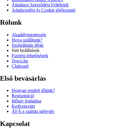
Általános Szerződési Feltételek
Adatkezelési és Cookie tájékoztató
Rólunk
Akadálymentesség
Hova szállítunk?
Szolgáltatás díjak
Süti beállítások
Fizetési lehetőségek
Tesco.hu
Clubcard
Első bevásárlás
Hogyan rendelj tőlünk?
Regisztráció
Idősáv foglalása
Kedvenceim
ÁFÁ-s számla igénylés
Kapcsolat