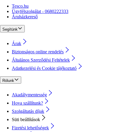
Tesco.hu
Ügyfélszolgálat - 0680222333
Áruházkereső
Segítünk
Árak
Biztonságos online rendelés
Általános Szerződési Feltételek
Adatkezelési és Cookie tájékoztató
Rólunk
Akadálymentesség
Hova szállítunk?
Szolgáltatás díjak
Süti beállítások
Fizetési lehetőségek