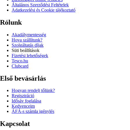
Általános Szerződési Feltételek
Adatkezelési és Cookie tájékoztató
Rólunk
Akadálymentesség
Hova szállítunk?
Szolgáltatás díjak
Süti beállítások
Fizetési lehetőségek
Tesco.hu
Clubcard
Első bevásárlás
Hogyan rendelj tőlünk?
Regisztráció
Idősáv foglalása
Kedvenceim
ÁFÁ-s számla igénylés
Kapcsolat