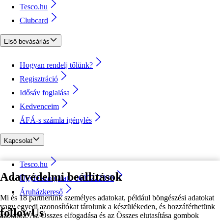
Tesco.hu
Clubcard
Első bevásárlás
Hogyan rendelj tőlünk?
Regisztráció
Idősáv foglalása
Kedvenceim
ÁFÁ-s számla igénylés
Kapcsolat
Tesco.hu
Adatvédelmi beállítások
Ügyfélszolgálat - 0680222333
Áruházkereső
Mi és 18 partnerünk személyes adatokat, például böngészési adatokat
vagy egyedi azonosítókat tárolunk a készülékeden, és hozzáférhetünk
followUs
azokhoz. Az Összes elfogadása és az Összes elutasítása gombok