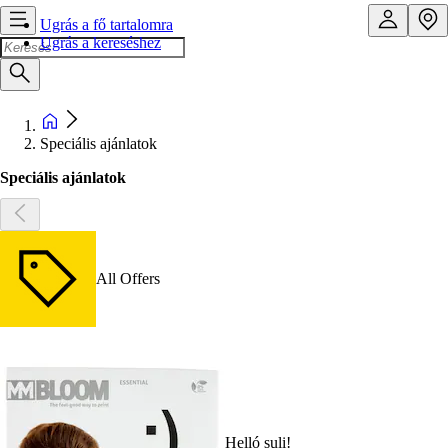
Ugrás a fő tartalomra
Ugrás a kereséshez
Speciális ajánlatok
Speciális ajánlatok
All Offers
Helló suli!