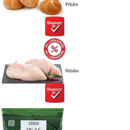
Pékáru
Húsáru