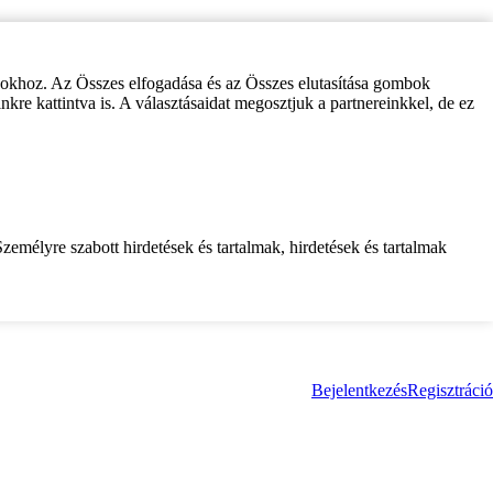
zokhoz. Az Összes elfogadása és az Összes elutasítása gombok
inkre kattintva is. A választásaidat megosztjuk a partnereinkkel, de ez
zemélyre szabott hirdetések és tartalmak, hirdetések és tartalmak
Bejelentkezés
Regisztráció