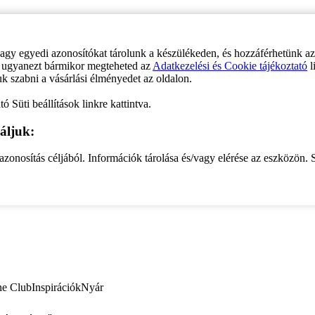
vagy egyedi azonosítókat tárolunk a készülékeden, és hozzáférhetünk a
ve ugyanezt bármikor megteheted az
Adatkezelési és Cookie tájékoztató
l
uk szabni a vásárlási élményedet az oldalon.
ó Süti beállítások linkre kattintva.
áljuk:
zonosítás céljából. Információk tárolása és/vagy elérése az eszközön. S
ne Club
Inspirációk
Nyár