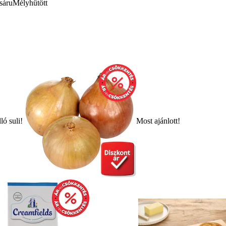
sáru
Mélyhűtött
ló suli!
Most ajánlott!