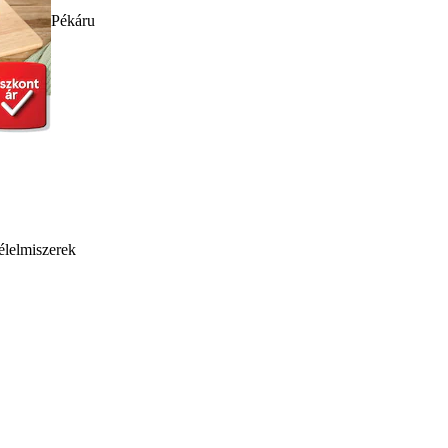
Pékáru
élelmiszerek