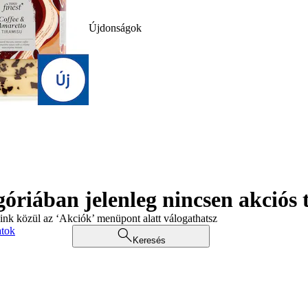
Újdonságok
góriában jelenleg nincsen akciós
aink közül az ‘Akciók’ menüpont alatt válogathatsz
atok
Keresés