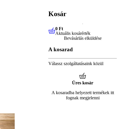
Kosár
0 Ft
Aktuális kosárérték
0 Ft
Aktuális kosárérték
Bevásárlás elküldése
A kosarad
Válassz szolgáltatásaink közül
Üres kosár
A kosaradba helyezett termékek itt
fognak megjelenni