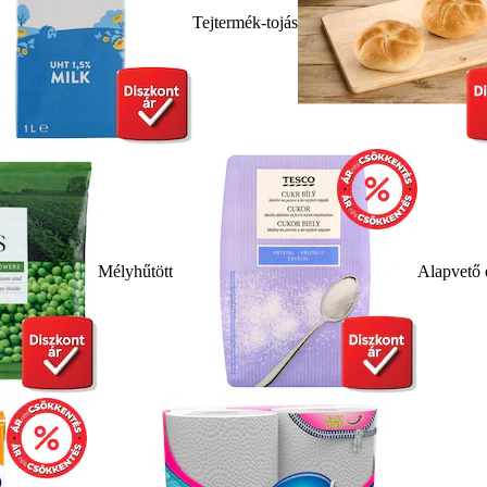
Tejtermék-tojás
Mélyhűtött
Alapvető 