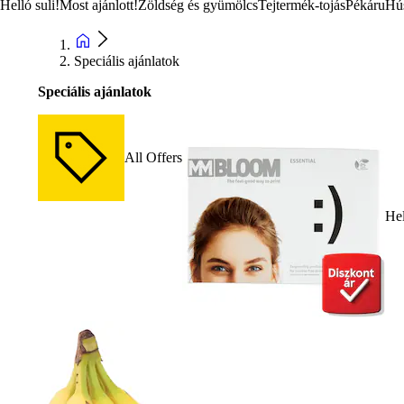
Helló suli!
Most ajánlott!
Zöldség és gyümölcs
Tejtermék-tojás
Pékáru
Hú
Speciális ajánlatok
Speciális ajánlatok
All Offers
Hel