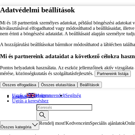
Adatvédelmi beállítások
Mi és 18 partnerünk személyes adatokat, például böngészési adatokat 
kiválasztásával elfogadhatod vagy módosíthatod a beállításaidat, illet
nem érinti a böngészési adataidat. A beállításaid alapján személyre tudj
A hozzájárulási beállításokat bármikor módosíthatod a láblécben találhat
Mi és partnereink adataidat a következő célokra haszn
Pontos helyadatok használata. Az eszköz jellemzőinek aktív vizsgálata a
mérése, közönségkutatás és szolgáltatásfejlesztés.
Partnereink listája
Összes elfogadása
Összes elutasítása
Beállítások
Ugrás a fő tartalomra
Hogyan rendelj
Segítség
English
Ugrás a kereséshez
Rendelj most!
Kedvenceim
Speciális ajánlatok
Onli
Összes kategória