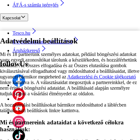
ÁFÁ-s számla igénylés
Kapcsolat
Tesco.hu
Adatvédelmi beállítások
Ügyfélszolgálat - 0680222333
Áruházkereső
Mi és 18 partnerünk személyes adatokat, például böngészési adatokat
vagy egyedi azonosítókat tárolunk a készülékeden, és hozzáférhetünk
followUs
azokhoz. Az Összes elfogadása és az Összes elutasítása gombok
kiválasztásával elfogadhatod vagy módosíthatod a beállításaidat, illetve
ugyanezt bármikor megteheted az
Adatkezelési és Cookie tájékoztató
linkre kattintva is. A választásaidat megosztjuk a partnereinkkel, de ez
nem érinti a böngészési adataidat. A beállításaid alapján személyre
tudjuk szabni a vásárlási élményedet az oldalon.
A hozzájárulási beállításokat bármikor módosíthatod a láblécben
található Süti beállítások linkre kattintva.
Mi és partnereink adataidat a következő célokra
használjuk: