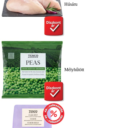
Húsáru
Mélyhűtött