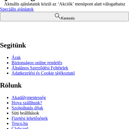
Aktuális ajánlataink közül az ‘Akciók’ menüpont alatt válogathatsz
Speciális ajánlatok
Keresés
Segítünk
Árak
Biztonságos online rendelés
Általános Szerződési Feltételek
Adatkezelési és Cookie tájékoztató
Rólunk
Akadálymentesség
Hova szállítunk?
Szolgáltatás díjak
Süti beállítások
Fizetési lehetőségek
Tesco.hu
Clubcard