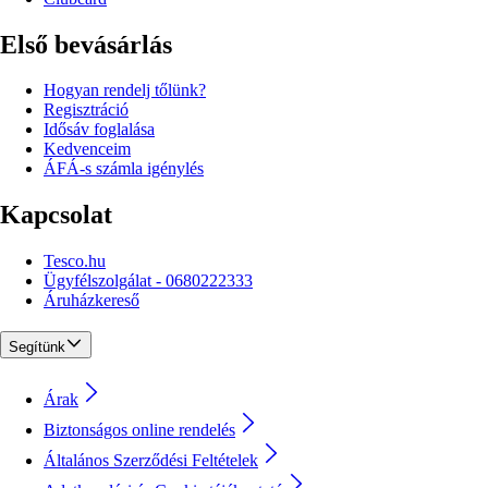
Első bevásárlás
Hogyan rendelj tőlünk?
Regisztráció
Idősáv foglalása
Kedvenceim
ÁFÁ-s számla igénylés
Kapcsolat
Tesco.hu
Ügyfélszolgálat - 0680222333
Áruházkereső
Segítünk
Árak
Biztonságos online rendelés
Általános Szerződési Feltételek