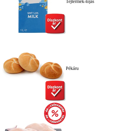
Tejtermék-tojás
Pékáru