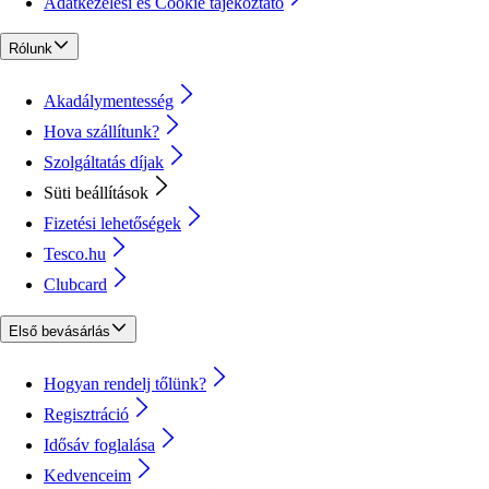
Adatkezelési és Cookie tájékoztató
Rólunk
Akadálymentesség
Hova szállítunk?
Szolgáltatás díjak
Süti beállítások
Fizetési lehetőségek
Tesco.hu
Clubcard
Első bevásárlás
Hogyan rendelj tőlünk?
Regisztráció
Idősáv foglalása
Kedvenceim