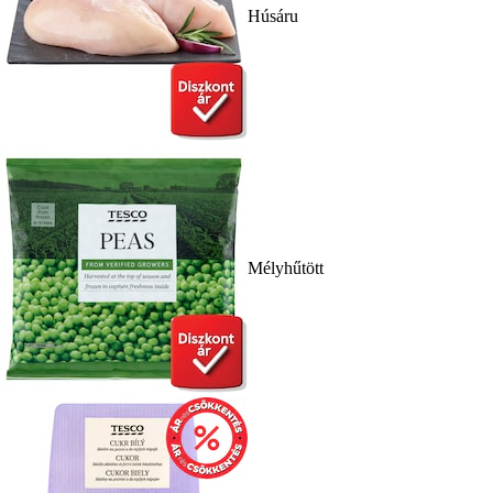
Húsáru
Mélyhűtött