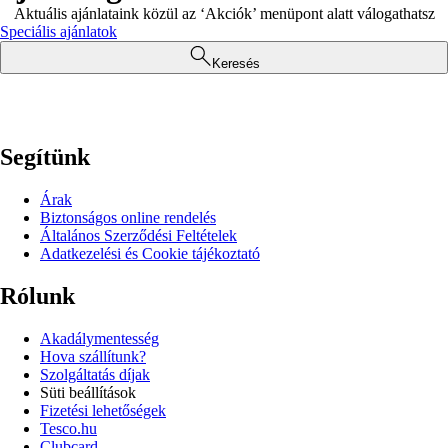
Aktuális ajánlataink közül az ‘Akciók’ menüpont alatt válogathatsz
Speciális ajánlatok
Keresés
Segítünk
Árak
Biztonságos online rendelés
Általános Szerződési Feltételek
Adatkezelési és Cookie tájékoztató
Rólunk
Akadálymentesség
Hova szállítunk?
Szolgáltatás díjak
Süti beállítások
Fizetési lehetőségek
Tesco.hu
Clubcard