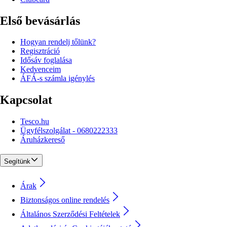
Első bevásárlás
Hogyan rendelj tőlünk?
Regisztráció
Idősáv foglalása
Kedvenceim
ÁFÁ-s számla igénylés
Kapcsolat
Tesco.hu
Ügyfélszolgálat - 0680222333
Áruházkereső
Segítünk
Árak
Biztonságos online rendelés
Általános Szerződési Feltételek