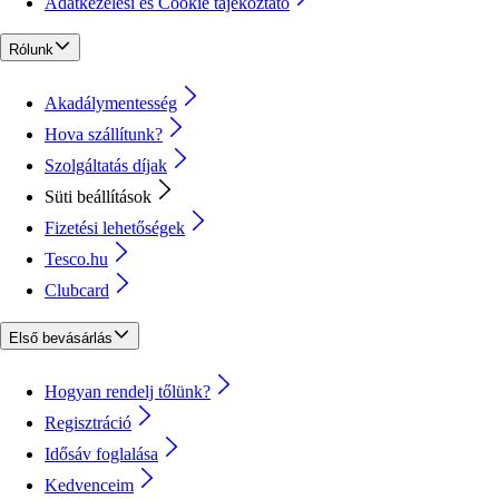
Adatkezelési és Cookie tájékoztató
Rólunk
Akadálymentesség
Hova szállítunk?
Szolgáltatás díjak
Süti beállítások
Fizetési lehetőségek
Tesco.hu
Clubcard
Első bevásárlás
Hogyan rendelj tőlünk?
Regisztráció
Idősáv foglalása
Kedvenceim