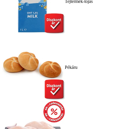
Tejtermék-tojás
Pékáru