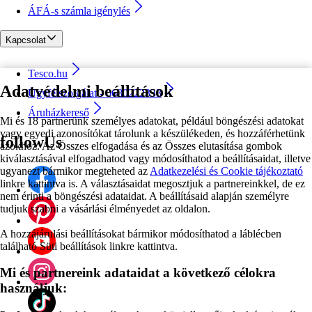
ÁFÁ-s számla igénylés
Kapcsolat
Tesco.hu
Adatvédelmi beállítások
Ügyfélszolgálat - 0680222333
Áruházkereső
Mi és 18 partnerünk személyes adatokat, például böngészési adatokat
vagy egyedi azonosítókat tárolunk a készülékeden, és hozzáférhetünk
followUs
azokhoz. Az Összes elfogadása és az Összes elutasítása gombok
kiválasztásával elfogadhatod vagy módosíthatod a beállításaidat, illetve
ugyanezt bármikor megteheted az
Adatkezelési és Cookie tájékoztató
linkre kattintva is. A választásaidat megosztjuk a partnereinkkel, de ez
nem érinti a böngészési adataidat. A beállításaid alapján személyre
tudjuk szabni a vásárlási élményedet az oldalon.
A hozzájárulási beállításokat bármikor módosíthatod a láblécben
található Süti beállítások linkre kattintva.
Mi és partnereink adataidat a következő célokra
használjuk: