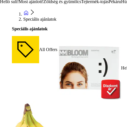
Helló suli!
Most ajánlott!
Zöldség és gyümölcs
Tejtermék-tojás
Pékáru
Hú
Speciális ajánlatok
Speciális ajánlatok
All Offers
Hel