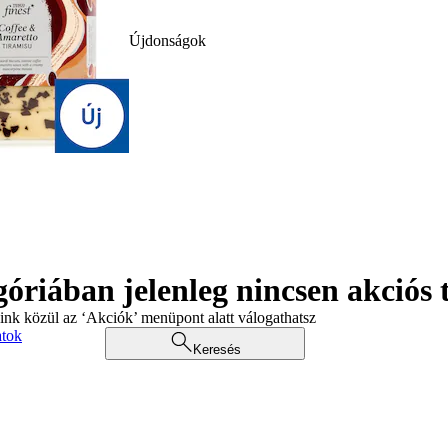
Újdonságok
góriában jelenleg nincsen akciós
aink közül az ‘Akciók’ menüpont alatt válogathatsz
atok
Keresés