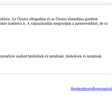
zokhoz. Az Összes elfogadása és az Összes elutasítása gombok
inkre kattintva is. A választásaidat megosztjuk a partnereinkkel, de ez
zemélyre szabott hirdetések és tartalmak, hirdetések és tartalmak
Bejelentkezés
Regisztráció