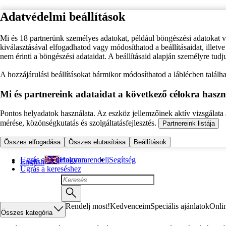
Adatvédelmi beállítások
Mi és 18 partnerünk személyes adatokat, például böngészési adatokat 
kiválasztásával elfogadhatod vagy módosíthatod a beállításaidat, illet
nem érinti a böngészési adataidat. A beállításaid alapján személyre tudj
A hozzájárulási beállításokat bármikor módosíthatod a láblécben találhat
Mi és partnereink adataidat a következő célokra haszn
Pontos helyadatok használata. Az eszköz jellemzőinek aktív vizsgálata a
mérése, közönségkutatás és szolgáltatásfejlesztés.
Partnereink listája
Összes elfogadása
Összes elutasítása
Beállítások
Ugrás a fő tartalomra
Hogyan rendelj
Segítség
English
Ugrás a kereséshez
Rendelj most!
Kedvenceim
Speciális ajánlatok
Onli
Összes kategória