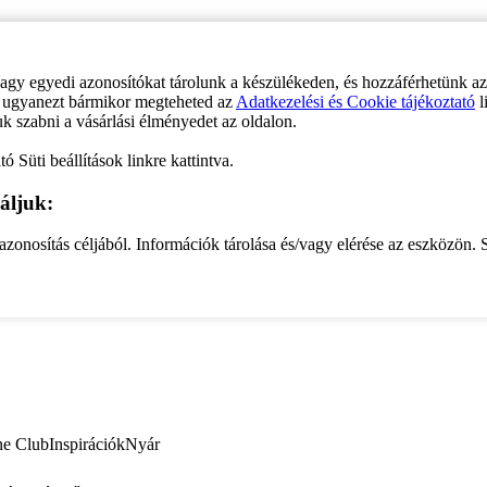
vagy egyedi azonosítókat tárolunk a készülékeden, és hozzáférhetünk a
ve ugyanezt bármikor megteheted az
Adatkezelési és Cookie tájékoztató
l
uk szabni a vásárlási élményedet az oldalon.
ó Süti beállítások linkre kattintva.
áljuk:
zonosítás céljából. Információk tárolása és/vagy elérése az eszközön. S
ne Club
Inspirációk
Nyár