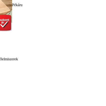
Pékáru
élelmiszerek