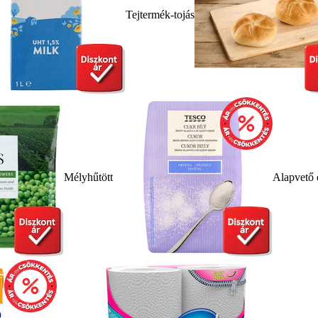
Tejtermék-tojás
Mélyhűtött
Alapvető 