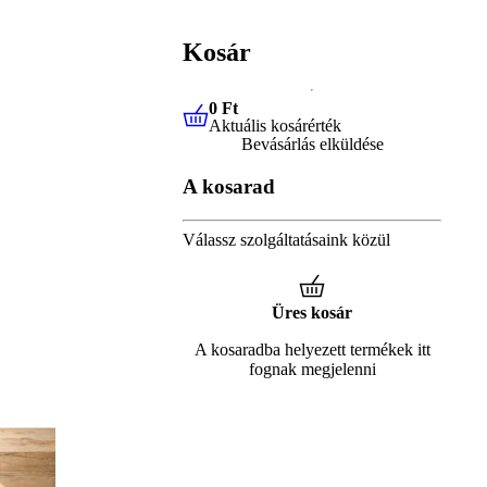
Kosár
0 Ft
Aktuális kosárérték
0 Ft
Aktuális kosárérték
Bevásárlás elküldése
A kosarad
Válassz szolgáltatásaink közül
Üres kosár
A kosaradba helyezett termékek itt
fognak megjelenni