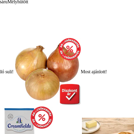
sáru
Mélyhűtött
ló suli!
Most ajánlott!