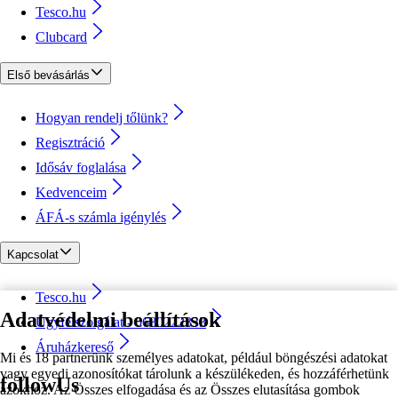
Tesco.hu
Clubcard
Első bevásárlás
Hogyan rendelj tőlünk?
Regisztráció
Idősáv foglalása
Kedvenceim
ÁFÁ-s számla igénylés
Kapcsolat
Tesco.hu
Adatvédelmi beállítások
Ügyfélszolgálat - 0680222333
Áruházkereső
Mi és 18 partnerünk személyes adatokat, például böngészési adatokat
vagy egyedi azonosítókat tárolunk a készülékeden, és hozzáférhetünk
followUs
azokhoz. Az Összes elfogadása és az Összes elutasítása gombok