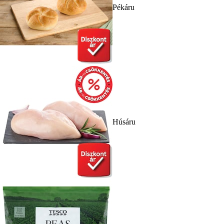
Pékáru
Húsáru