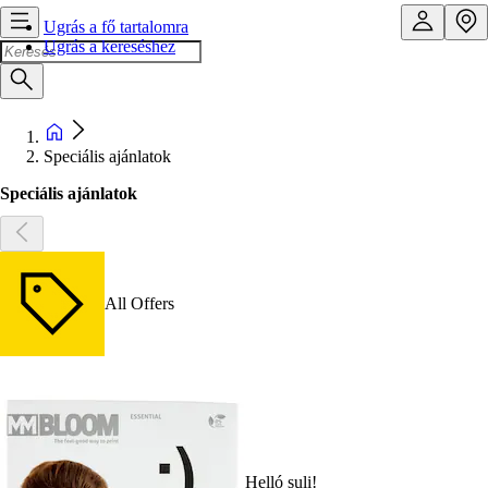
Ugrás a fő tartalomra
Ugrás a kereséshez
Speciális ajánlatok
Speciális ajánlatok
All Offers
Helló suli!