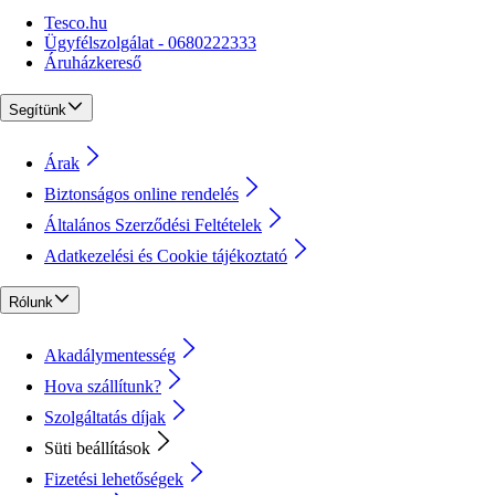
Tesco.hu
Ügyfélszolgálat - 0680222333
Áruházkereső
Segítünk
Árak
Biztonságos online rendelés
Általános Szerződési Feltételek
Adatkezelési és Cookie tájékoztató
Rólunk
Akadálymentesség
Hova szállítunk?
Szolgáltatás díjak
Süti beállítások
Fizetési lehetőségek