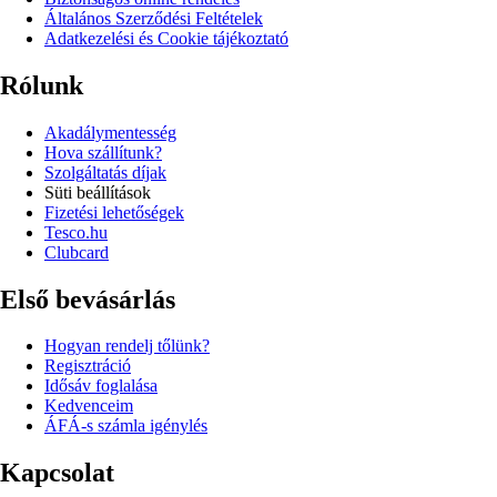
Általános Szerződési Feltételek
Adatkezelési és Cookie tájékoztató
Rólunk
Akadálymentesség
Hova szállítunk?
Szolgáltatás díjak
Süti beállítások
Fizetési lehetőségek
Tesco.hu
Clubcard
Első bevásárlás
Hogyan rendelj tőlünk?
Regisztráció
Idősáv foglalása
Kedvenceim
ÁFÁ-s számla igénylés
Kapcsolat