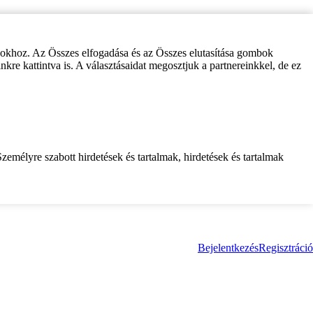
zokhoz. Az Összes elfogadása és az Összes elutasítása gombok
inkre kattintva is. A választásaidat megosztjuk a partnereinkkel, de ez
zemélyre szabott hirdetések és tartalmak, hirdetések és tartalmak
Bejelentkezés
Regisztráció