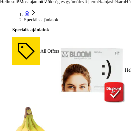
Helló suli!
Most ajánlott!
Zöldség és gyümölcs
Tejtermék-tojás
Pékáru
Hú
Speciális ajánlatok
Speciális ajánlatok
All Offers
Hel