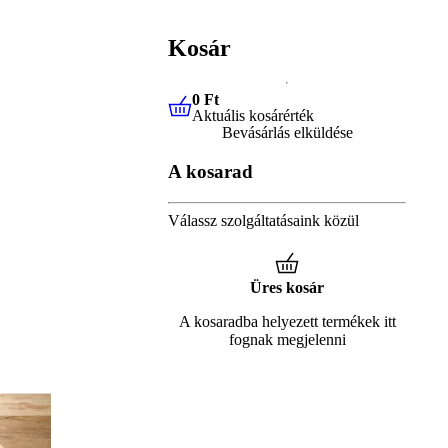
Kosár
0 Ft
Aktuális kosárérték
0 Ft
Aktuális kosárérték
Bevásárlás elküldése
A kosarad
Válassz szolgáltatásaink közül
Üres kosár
A kosaradba helyezett termékek itt
fognak megjelenni