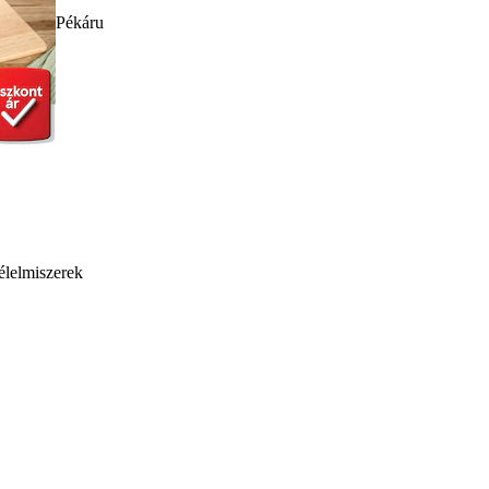
Pékáru
élelmiszerek