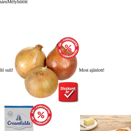
sáru
Mélyhűtött
ló suli!
Most ajánlott!