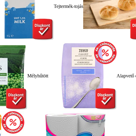
Tejtermék-tojás
Mélyhűtött
Alapvető 