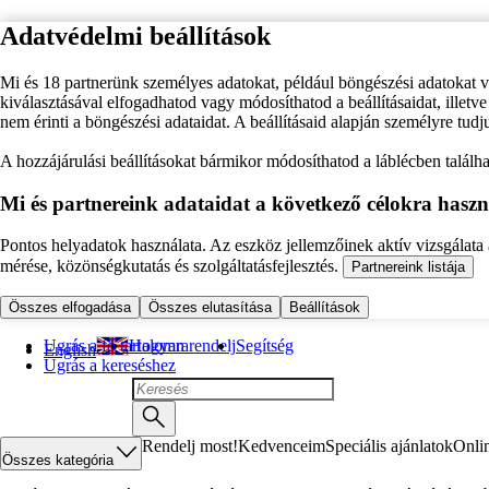
Adatvédelmi beállítások
Mi és 18 partnerünk személyes adatokat, például böngészési adatokat 
kiválasztásával elfogadhatod vagy módosíthatod a beállításaidat, illet
nem érinti a böngészési adataidat. A beállításaid alapján személyre tudj
A hozzájárulási beállításokat bármikor módosíthatod a láblécben találhat
Mi és partnereink adataidat a következő célokra haszn
Pontos helyadatok használata. Az eszköz jellemzőinek aktív vizsgálata a
mérése, közönségkutatás és szolgáltatásfejlesztés.
Partnereink listája
Összes elfogadása
Összes elutasítása
Beállítások
Ugrás a fő tartalomra
Hogyan rendelj
Segítség
English
Ugrás a kereséshez
Rendelj most!
Kedvenceim
Speciális ajánlatok
Onli
Összes kategória