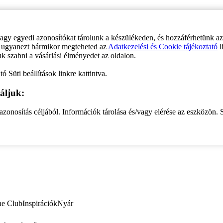
vagy egyedi azonosítókat tárolunk a készülékeden, és hozzáférhetünk a
ve ugyanezt bármikor megteheted az
Adatkezelési és Cookie tájékoztató
l
uk szabni a vásárlási élményedet az oldalon.
ó Süti beállítások linkre kattintva.
áljuk:
zonosítás céljából. Információk tárolása és/vagy elérése az eszközön. S
ne Club
Inspirációk
Nyár