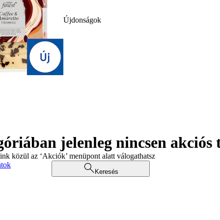
Újdonságok
góriában jelenleg nincsen akciós
aink közül az ‘Akciók’ menüpont alatt válogathatsz
atok
Keresés