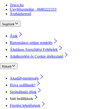
Tesco.hu
Ügyfélszolgálat - 0680222333
Áruházkereső
Segítünk
Árak
Biztonságos online rendelés
Általános Szerződési Feltételek
Adatkezelési és Cookie tájékoztató
Rólunk
Akadálymentesség
Hova szállítunk?
Szolgáltatás díjak
Süti beállítások
Fizetési lehetőségek