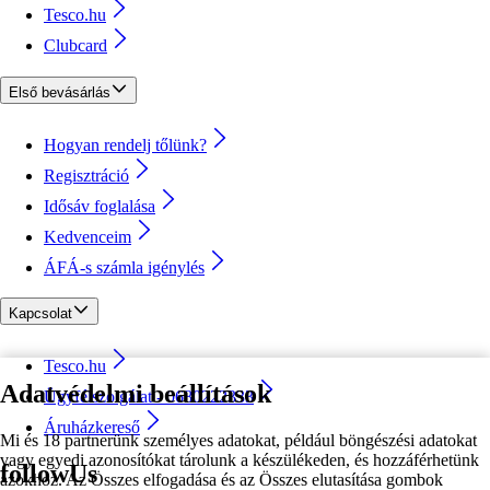
Tesco.hu
Clubcard
Első bevásárlás
Hogyan rendelj tőlünk?
Regisztráció
Idősáv foglalása
Kedvenceim
ÁFÁ-s számla igénylés
Kapcsolat
Tesco.hu
Adatvédelmi beállítások
Ügyfélszolgálat - 0680222333
Áruházkereső
Mi és 18 partnerünk személyes adatokat, például böngészési adatokat
vagy egyedi azonosítókat tárolunk a készülékeden, és hozzáférhetünk
followUs
azokhoz. Az Összes elfogadása és az Összes elutasítása gombok