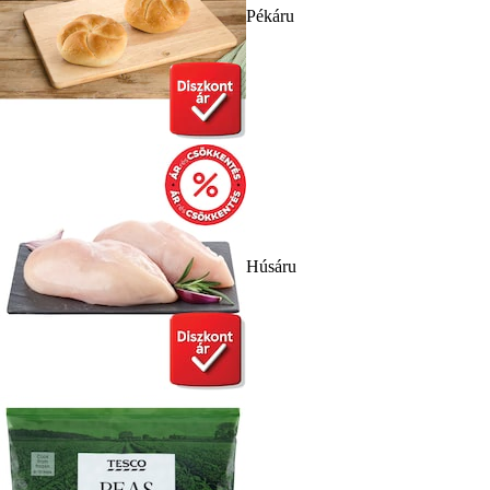
Pékáru
Húsáru