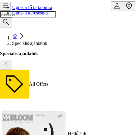
Ugrás a fő tartalomra
Ugrás a kereséshez
Speciális ajánlatok
Speciális ajánlatok
All Offers
Helló suli!