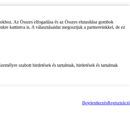
zokhoz. Az Összes elfogadása és az Összes elutasítása gombok
inkre kattintva is. A választásaidat megosztjuk a partnereinkkel, de ez
zemélyre szabott hirdetések és tartalmak, hirdetések és tartalmak
Bejelentkezés
Regisztráció