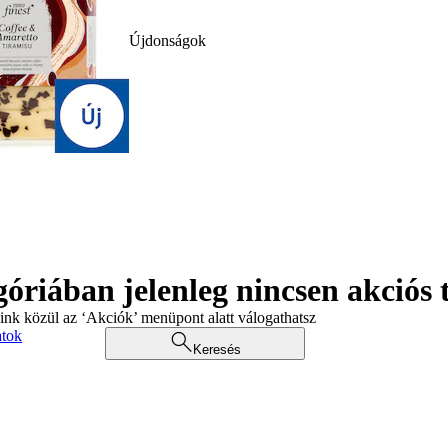
Újdonságok
góriában jelenleg nincsen akciós
aink közül az ‘Akciók’ menüpont alatt válogathatsz
atok
Keresés