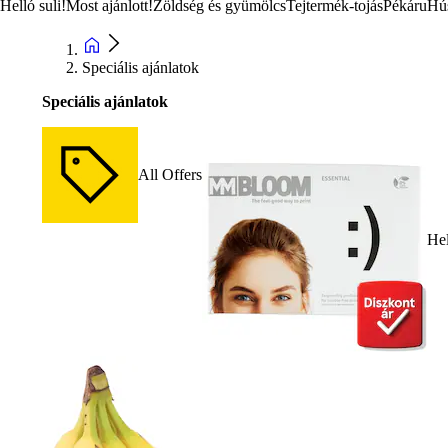
Helló suli!
Most ajánlott!
Zöldség és gyümölcs
Tejtermék-tojás
Pékáru
Hú
Speciális ajánlatok
Speciális ajánlatok
All Offers
Hel