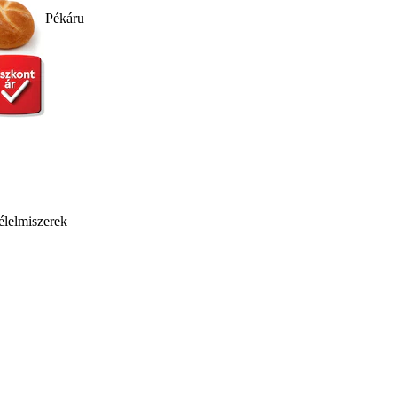
Pékáru
élelmiszerek