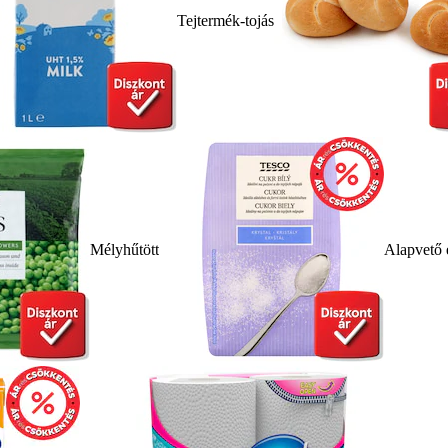
Tejtermék-tojás
Mélyhűtött
Alapvető 