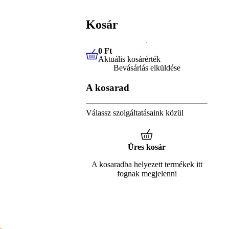
Kosár
0 Ft
Aktuális kosárérték
0 Ft
Aktuális kosárérték
Bevásárlás elküldése
A kosarad
Válassz szolgáltatásaink közül
Üres kosár
A kosaradba helyezett termékek itt
fognak megjelenni