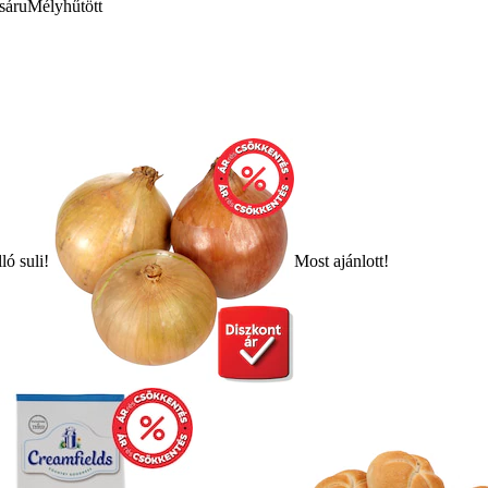
sáru
Mélyhűtött
ló suli!
Most ajánlott!