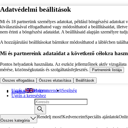
Adatvédelmi beállítások
Mi és 18 partnerünk személyes adatokat, például böngészési adatokat 
kiválasztásával elfogadhatod vagy módosíthatod a beállításaidat, illet
nem érinti a böngészési adataidat. A beállításaid alapján személyre tudj
A hozzájárulási beállításokat bármikor módosíthatod a láblécben találhat
Mi és partnereink adataidat a következő célokra haszn
Pontos helyadatok használata. Az eszköz jellemzőinek aktív vizsgálata a
mérése, közönségkutatás és szolgáltatásfejlesztés.
Partnereink listája
Összes elfogadása
Összes elutasítása
Beállítások
Ugrás a fő tartalomra
Hogyan rendelj
Segítség
English
Ugrás a kereséshez
Rendelj most!
Kedvenceim
Speciális ajánlatok
Onli
Összes kategória