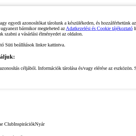
vagy egyedi azonosítókat tárolunk a készülékeden, és hozzáférhetünk a
ve ugyanezt bármikor megteheted az
Adatkezelési és Cookie tájékoztató
l
uk szabni a vásárlási élményedet az oldalon.
ó Süti beállítások linkre kattintva.
áljuk:
zonosítás céljából. Információk tárolása és/vagy elérése az eszközön. S
ne Club
Inspirációk
Nyár