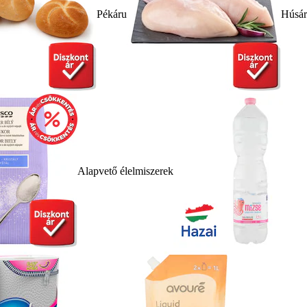
Pékáru
Húsá
Alapvető élelmiszerek