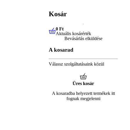
Kosár
0 Ft
Aktuális kosárérték
0 Ft
Aktuális kosárérték
Bevásárlás elküldése
A kosarad
Válassz szolgáltatásaink közül
Üres kosár
A kosaradba helyezett termékek itt
fognak megjelenni