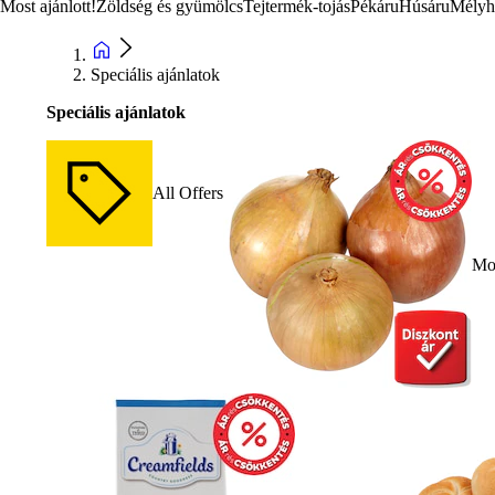
Most ajánlott!
Zöldség és gyümölcs
Tejtermék-tojás
Pékáru
Húsáru
Mélyh
Speciális ajánlatok
Speciális ajánlatok
All Offers
Mos