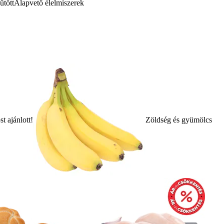
űtött
Alapvető élelmiszerek
t ajánlott!
Zöldség és gyümölcs