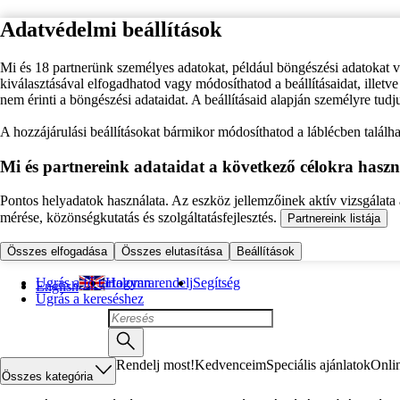
Adatvédelmi beállítások
Mi és 18 partnerünk személyes adatokat, például böngészési adatokat 
kiválasztásával elfogadhatod vagy módosíthatod a beállításaidat, illet
nem érinti a böngészési adataidat. A beállításaid alapján személyre tudj
A hozzájárulási beállításokat bármikor módosíthatod a láblécben találhat
Mi és partnereink adataidat a következő célokra haszn
Pontos helyadatok használata. Az eszköz jellemzőinek aktív vizsgálata a
mérése, közönségkutatás és szolgáltatásfejlesztés.
Partnereink listája
Összes elfogadása
Összes elutasítása
Beállítások
Ugrás a fő tartalomra
Hogyan rendelj
Segítség
English
Ugrás a kereséshez
Rendelj most!
Kedvenceim
Speciális ajánlatok
Onli
Összes kategória