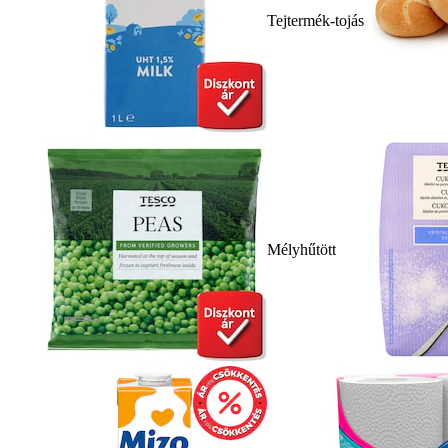
Tejtermék-tojás
Mélyhűtött