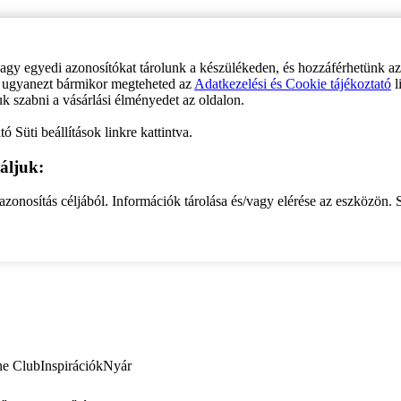
vagy egyedi azonosítókat tárolunk a készülékeden, és hozzáférhetünk a
ve ugyanezt bármikor megteheted az
Adatkezelési és Cookie tájékoztató
l
uk szabni a vásárlási élményedet az oldalon.
ó Süti beállítások linkre kattintva.
áljuk:
zonosítás céljából. Információk tárolása és/vagy elérése az eszközön. S
ne Club
Inspirációk
Nyár