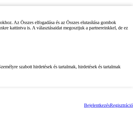
zokhoz. Az Összes elfogadása és az Összes elutasítása gombok
inkre kattintva is. A választásaidat megosztjuk a partnereinkkel, de ez
zemélyre szabott hirdetések és tartalmak, hirdetések és tartalmak
Bejelentkezés
Regisztráció