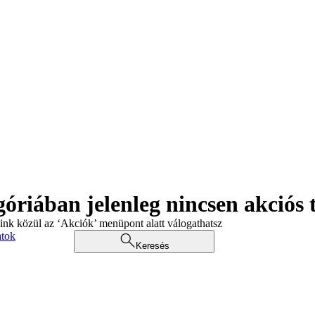
góriában jelenleg nincsen akciós
aink közül az ‘Akciók’ menüpont alatt válogathatsz
atok
Keresés