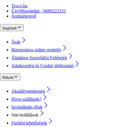
Tesco.hu
Ügyfélszolgálat - 0680222333
Áruházkereső
Segítünk
Árak
Biztonságos online rendelés
Általános Szerződési Feltételek
Adatkezelési és Cookie tájékoztató
Rólunk
Akadálymentesség
Hova szállítunk?
Szolgáltatás díjak
Süti beállítások
Fizetési lehetőségek