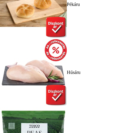
Pékáru
Húsáru