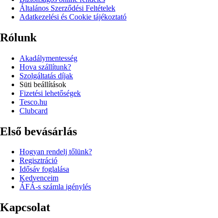
Általános Szerződési Feltételek
Adatkezelési és Cookie tájékoztató
Rólunk
Akadálymentesség
Hova szállítunk?
Szolgáltatás díjak
Süti beállítások
Fizetési lehetőségek
Tesco.hu
Clubcard
Első bevásárlás
Hogyan rendelj tőlünk?
Regisztráció
Idősáv foglalása
Kedvenceim
ÁFÁ-s számla igénylés
Kapcsolat