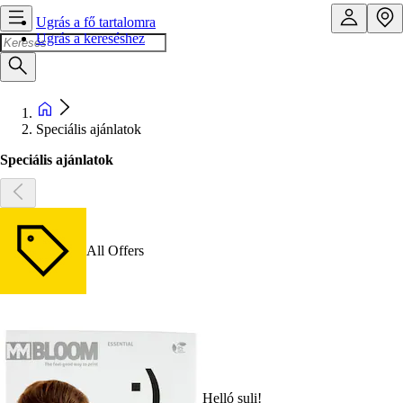
Ugrás a fő tartalomra
Ugrás a kereséshez
Speciális ajánlatok
Speciális ajánlatok
All Offers
Helló suli!