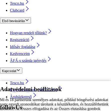
Tesco.hu
Clubcard
Első bevásárlás
Hogyan rendelj tőlünk?
Regisztráció
Idősáv foglalása
Kedvenceim
ÁFÁ-s számla igénylés
Kapcsolat
Tesco.hu
Adatvédelmi beállítások
Ügyfélszolgálat - 0680222333
Áruházkereső
Mi és 18 partnerünk személyes adatokat, például böngészési adatokat
vagy egyedi azonosítókat tárolunk a készülékeden, és hozzáférhetünk
followUs
azokhoz. Az Összes elfogadása és az Összes elutasítása gombok