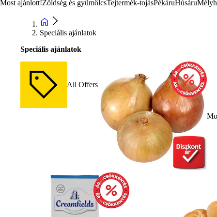
Most ajánlott!
Zöldség és gyümölcs
Tejtermék-tojás
Pékáru
Húsáru
Mélyh
Speciális ajánlatok
Speciális ajánlatok
All Offers
Mos