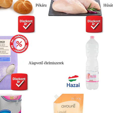
Pékáru
Húsá
Alapvető élelmiszerek