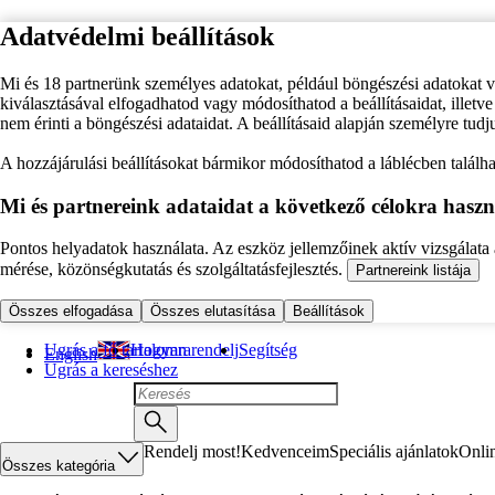
Adatvédelmi beállítások
Mi és 18 partnerünk személyes adatokat, például böngészési adatokat 
kiválasztásával elfogadhatod vagy módosíthatod a beállításaidat, illet
nem érinti a böngészési adataidat. A beállításaid alapján személyre tudj
A hozzájárulási beállításokat bármikor módosíthatod a láblécben találhat
Mi és partnereink adataidat a következő célokra haszn
Pontos helyadatok használata. Az eszköz jellemzőinek aktív vizsgálata a
mérése, közönségkutatás és szolgáltatásfejlesztés.
Partnereink listája
Összes elfogadása
Összes elutasítása
Beállítások
Ugrás a fő tartalomra
Hogyan rendelj
Segítség
English
Ugrás a kereséshez
Rendelj most!
Kedvenceim
Speciális ajánlatok
Onli
Összes kategória