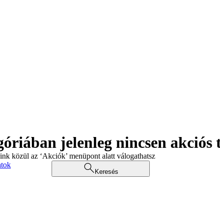
góriában jelenleg nincsen akciós
aink közül az ‘Akciók’ menüpont alatt válogathatsz
atok
Keresés