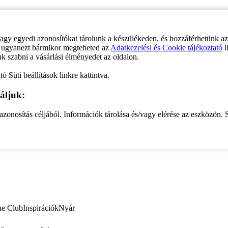
vagy egyedi azonosítókat tárolunk a készülékeden, és hozzáférhetünk a
ve ugyanezt bármikor megteheted az
Adatkezelési és Cookie tájékoztató
l
uk szabni a vásárlási élményedet az oldalon.
ó Süti beállítások linkre kattintva.
áljuk:
zonosítás céljából. Információk tárolása és/vagy elérése az eszközön. S
ne Club
Inspirációk
Nyár