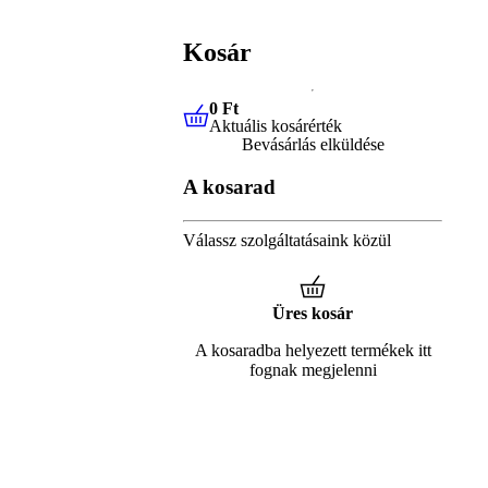
Kosár
0 Ft
Aktuális kosárérték
0 Ft
Aktuális kosárérték
Bevásárlás elküldése
A kosarad
Válassz szolgáltatásaink közül
Üres kosár
A kosaradba helyezett termékek itt
fognak megjelenni