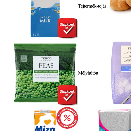
Tejtermék-tojás
Mélyhűtött