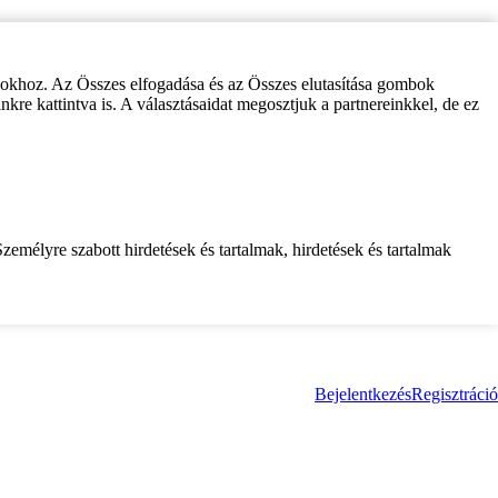
zokhoz. Az Összes elfogadása és az Összes elutasítása gombok
inkre kattintva is. A választásaidat megosztjuk a partnereinkkel, de ez
zemélyre szabott hirdetések és tartalmak, hirdetések és tartalmak
Bejelentkezés
Regisztráció