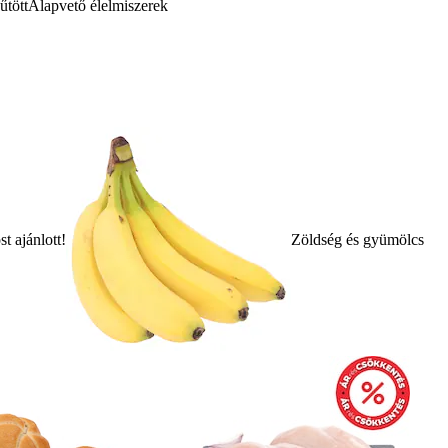
űtött
Alapvető élelmiszerek
t ajánlott!
Zöldség és gyümölcs