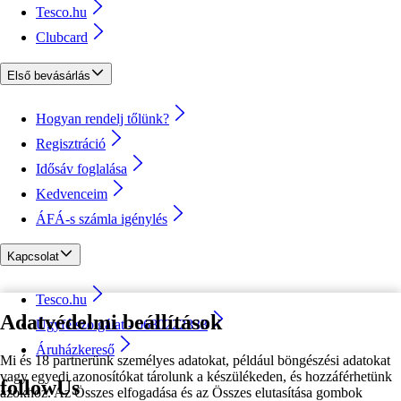
Tesco.hu
Clubcard
Első bevásárlás
Hogyan rendelj tőlünk?
Regisztráció
Idősáv foglalása
Kedvenceim
ÁFÁ-s számla igénylés
Kapcsolat
Tesco.hu
Adatvédelmi beállítások
Ügyfélszolgálat - 0680222333
Áruházkereső
Mi és 18 partnerünk személyes adatokat, például böngészési adatokat
vagy egyedi azonosítókat tárolunk a készülékeden, és hozzáférhetünk
followUs
azokhoz. Az Összes elfogadása és az Összes elutasítása gombok