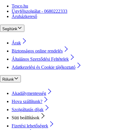
Tesco.hu
Ügyfélszolgálat - 0680222333
Áruházkereső
Segítünk
Árak
Biztonságos online rendelés
Általános Szerződési Feltételek
Adatkezelési és Cookie tájékoztató
Rólunk
Akadálymentesség
Hova szállítunk?
Szolgáltatás díjak
Süti beállítások
Fizetési lehetőségek