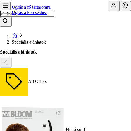
Ugrás a fő tartalomra
Ugrás a kereséshez
Speciális ajánlatok
Speciális ajánlatok
All Offers
Helló suli!