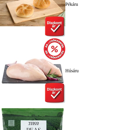
Pékáru
Húsáru