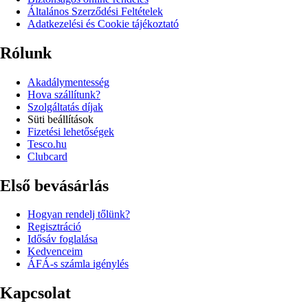
Általános Szerződési Feltételek
Adatkezelési és Cookie tájékoztató
Rólunk
Akadálymentesség
Hova szállítunk?
Szolgáltatás díjak
Süti beállítások
Fizetési lehetőségek
Tesco.hu
Clubcard
Első bevásárlás
Hogyan rendelj tőlünk?
Regisztráció
Idősáv foglalása
Kedvenceim
ÁFÁ-s számla igénylés
Kapcsolat