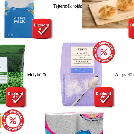
Tejtermék-tojás
Mélyhűtött
Alapvető 