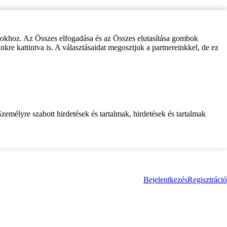
zokhoz. Az Összes elfogadása és az Összes elutasítása gombok
inkre kattintva is. A választásaidat megosztjuk a partnereinkkel, de ez
zemélyre szabott hirdetések és tartalmak, hirdetések és tartalmak
Bejelentkezés
Regisztráció