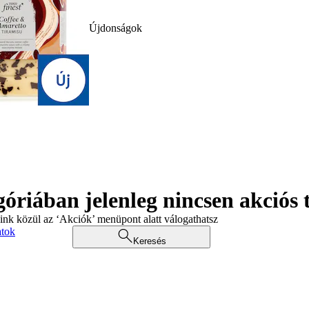
Újdonságok
góriában jelenleg nincsen akciós
aink közül az ‘Akciók’ menüpont alatt válogathatsz
atok
Keresés