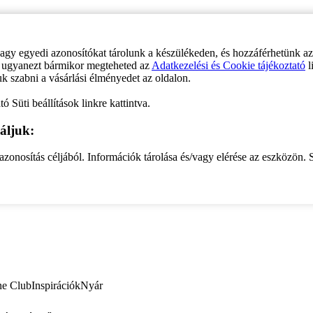
vagy egyedi azonosítókat tárolunk a készülékeden, és hozzáférhetünk a
ve ugyanezt bármikor megteheted az
Adatkezelési és Cookie tájékoztató
l
uk szabni a vásárlási élményedet az oldalon.
ó Süti beállítások linkre kattintva.
áljuk:
zonosítás céljából. Információk tárolása és/vagy elérése az eszközön. S
ne Club
Inspirációk
Nyár