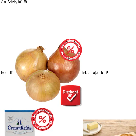
sáru
Mélyhűtött
ló suli!
Most ajánlott!