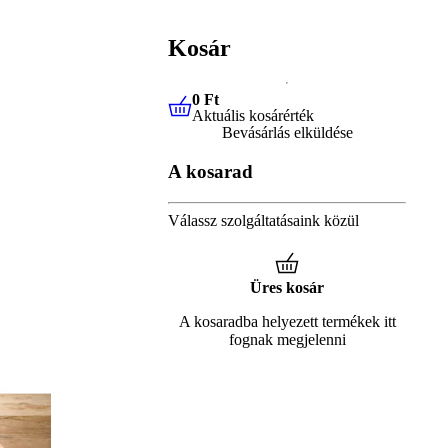
Kosár
0 Ft
Aktuális kosárérték
0 Ft
Aktuális kosárérték
Bevásárlás elküldése
A kosarad
Válassz szolgáltatásaink közül
Üres kosár
A kosaradba helyezett termékek itt
fognak megjelenni