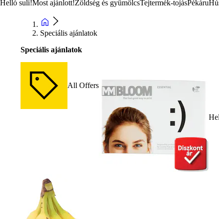
Helló suli!
Most ajánlott!
Zöldség és gyümölcs
Tejtermék-tojás
Pékáru
Hú
Speciális ajánlatok
Speciális ajánlatok
All Offers
Hel