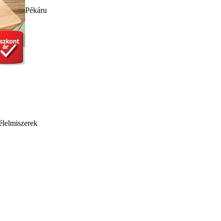
Pékáru
élelmiszerek