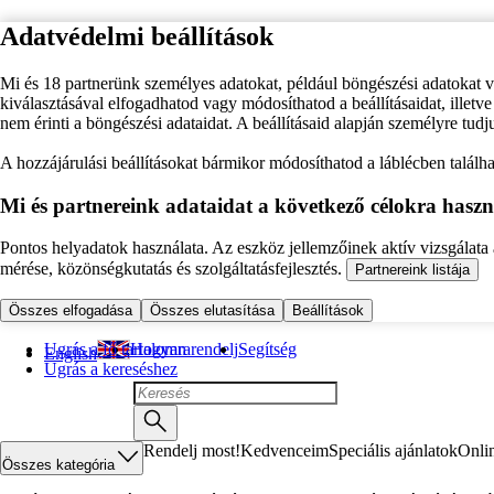
Adatvédelmi beállítások
Mi és 18 partnerünk személyes adatokat, például böngészési adatokat 
kiválasztásával elfogadhatod vagy módosíthatod a beállításaidat, illet
nem érinti a böngészési adataidat. A beállításaid alapján személyre tudj
A hozzájárulási beállításokat bármikor módosíthatod a láblécben találhat
Mi és partnereink adataidat a következő célokra haszn
Pontos helyadatok használata. Az eszköz jellemzőinek aktív vizsgálata a
mérése, közönségkutatás és szolgáltatásfejlesztés.
Partnereink listája
Összes elfogadása
Összes elutasítása
Beállítások
Ugrás a fő tartalomra
Hogyan rendelj
Segítség
English
Ugrás a kereséshez
Rendelj most!
Kedvenceim
Speciális ajánlatok
Onli
Összes kategória