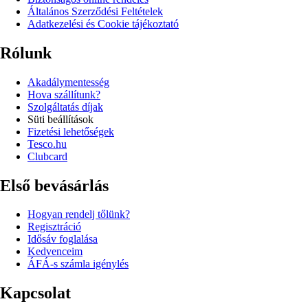
Általános Szerződési Feltételek
Adatkezelési és Cookie tájékoztató
Rólunk
Akadálymentesség
Hova szállítunk?
Szolgáltatás díjak
Süti beállítások
Fizetési lehetőségek
Tesco.hu
Clubcard
Első bevásárlás
Hogyan rendelj tőlünk?
Regisztráció
Idősáv foglalása
Kedvenceim
ÁFÁ-s számla igénylés
Kapcsolat