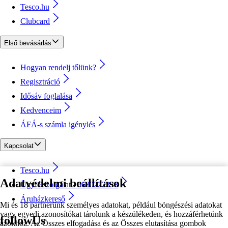
Tesco.hu
Clubcard
Első bevásárlás
Hogyan rendelj tőlünk?
Regisztráció
Idősáv foglalása
Kedvenceim
ÁFÁ-s számla igénylés
Kapcsolat
Tesco.hu
Adatvédelmi beállítások
Ügyfélszolgálat - 0680222333
Áruházkereső
Mi és 18 partnerünk személyes adatokat, például böngészési adatokat
vagy egyedi azonosítókat tárolunk a készülékeden, és hozzáférhetünk
followUs
azokhoz. Az Összes elfogadása és az Összes elutasítása gombok