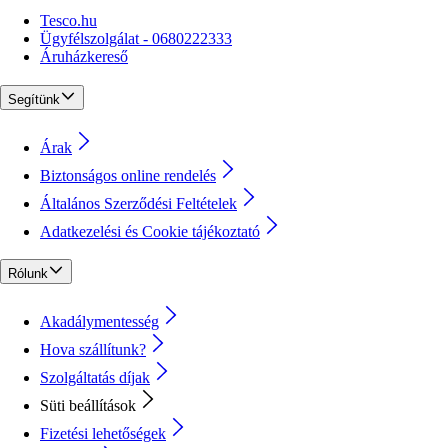
Tesco.hu
Ügyfélszolgálat - 0680222333
Áruházkereső
Segítünk
Árak
Biztonságos online rendelés
Általános Szerződési Feltételek
Adatkezelési és Cookie tájékoztató
Rólunk
Akadálymentesség
Hova szállítunk?
Szolgáltatás díjak
Süti beállítások
Fizetési lehetőségek