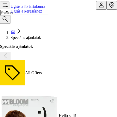
Ugrás a fő tartalomra
Ugrás a kereséshez
Speciális ajánlatok
Speciális ajánlatok
All Offers
Helló suli!