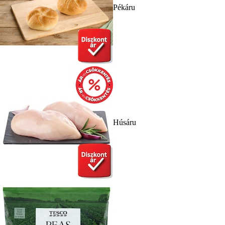
Pékáru
Húsáru