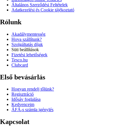
Általános Szerződési Feltételek
Adatkezelési és Cookie tájékoztató
Rólunk
Akadálymentesség
Hova szállítunk?
Szolgáltatás díjak
Süti beállítások
Fizetési lehetőségek
Tesco.hu
Clubcard
Első bevásárlás
Hogyan rendelj tőlünk?
Regisztráció
Idősáv foglalása
Kedvenceim
ÁFÁ-s számla igénylés
Kapcsolat