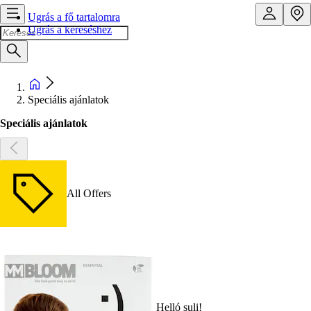
Ugrás a fő tartalomra
Ugrás a kereséshez
Speciális ajánlatok
Speciális ajánlatok
All Offers
Helló suli!