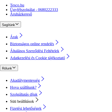
Tesco.hu
Ügyfélszolgálat - 0680222333
Áruházkereső
Segítünk
Árak
Biztonságos online rendelés
Általános Szerződési Feltételek
Adatkezelési és Cookie tájékoztató
Rólunk
Akadálymentesség
Hova szállítunk?
Szolgáltatás díjak
Süti beállítások
Fizetési lehetőségek