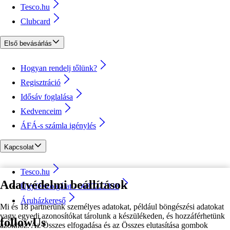
Tesco.hu
Clubcard
Első bevásárlás
Hogyan rendelj tőlünk?
Regisztráció
Idősáv foglalása
Kedvenceim
ÁFÁ-s számla igénylés
Kapcsolat
Tesco.hu
Adatvédelmi beállítások
Ügyfélszolgálat - 0680222333
Áruházkereső
Mi és 18 partnerünk személyes adatokat, például böngészési adatokat
vagy egyedi azonosítókat tárolunk a készülékeden, és hozzáférhetünk
followUs
azokhoz. Az Összes elfogadása és az Összes elutasítása gombok