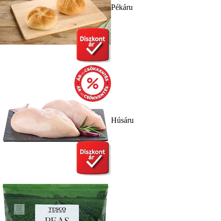
Pékáru
Húsáru