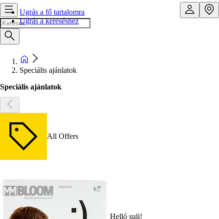
Ugrás a fő tartalomra
Ugrás a kereséshez
Speciális ajánlatok
Speciális ajánlatok
All Offers
Helló suli!