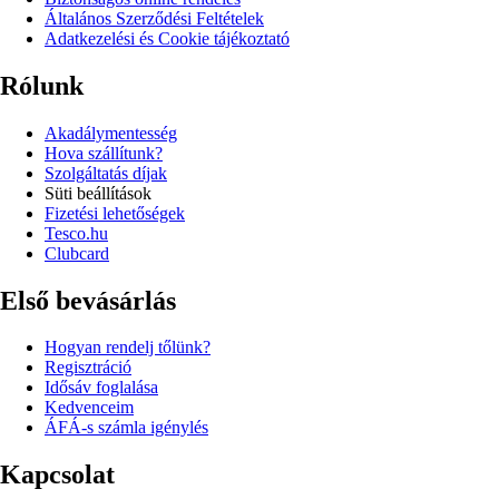
Általános Szerződési Feltételek
Adatkezelési és Cookie tájékoztató
Rólunk
Akadálymentesség
Hova szállítunk?
Szolgáltatás díjak
Süti beállítások
Fizetési lehetőségek
Tesco.hu
Clubcard
Első bevásárlás
Hogyan rendelj tőlünk?
Regisztráció
Idősáv foglalása
Kedvenceim
ÁFÁ-s számla igénylés
Kapcsolat