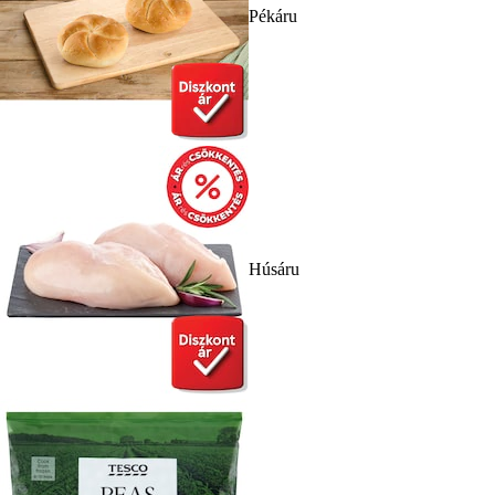
Pékáru
Húsáru