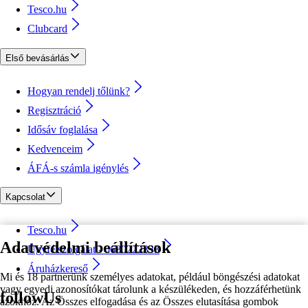
Tesco.hu
Clubcard
Első bevásárlás
Hogyan rendelj tőlünk?
Regisztráció
Idősáv foglalása
Kedvenceim
ÁFÁ-s számla igénylés
Kapcsolat
Tesco.hu
Adatvédelmi beállítások
Ügyfélszolgálat - 0680222333
Áruházkereső
Mi és 18 partnerünk személyes adatokat, például böngészési adatokat
vagy egyedi azonosítókat tárolunk a készülékeden, és hozzáférhetünk
followUs
azokhoz. Az Összes elfogadása és az Összes elutasítása gombok