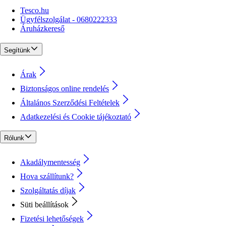
Tesco.hu
Ügyfélszolgálat - 0680222333
Áruházkereső
Segítünk
Árak
Biztonságos online rendelés
Általános Szerződési Feltételek
Adatkezelési és Cookie tájékoztató
Rólunk
Akadálymentesség
Hova szállítunk?
Szolgáltatás díjak
Süti beállítások
Fizetési lehetőségek