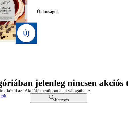
Újdonságok
góriában jelenleg nincsen akciós
aink közül az ‘Akciók’ menüpont alatt válogathatsz
atok
Keresés