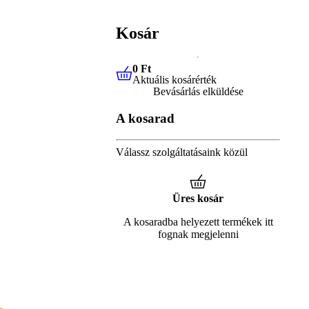
Kosár
0 Ft
Aktuális kosárérték
0 Ft
Aktuális kosárérték
Bevásárlás elküldése
A kosarad
Válassz szolgáltatásaink közül
Üres kosár
A kosaradba helyezett termékek itt
fognak megjelenni