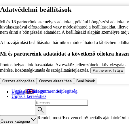
Adatvédelmi beállítások
Mi és 18 partnerünk személyes adatokat, például böngészési adatokat 
kiválasztásával elfogadhatod vagy módosíthatod a beállításaidat, illet
nem érinti a böngészési adataidat. A beállításaid alapján személyre tudj
A hozzájárulási beállításokat bármikor módosíthatod a láblécben találhat
Mi és partnereink adataidat a következő célokra haszn
Pontos helyadatok használata. Az eszköz jellemzőinek aktív vizsgálata a
mérése, közönségkutatás és szolgáltatásfejlesztés.
Partnereink listája
Összes elfogadása
Összes elutasítása
Beállítások
Ugrás a fő tartalomra
Hogyan rendelj
Segítség
English
Ugrás a kereséshez
Rendelj most!
Kedvenceim
Speciális ajánlatok
Onli
Összes kategória