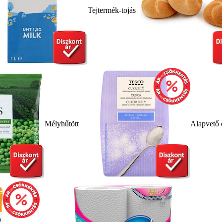
Tejtermék-tojás
Mélyhűtött
Alapvető 