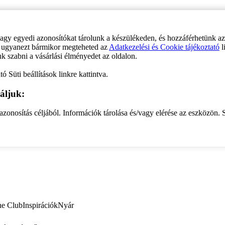
vagy egyedi azonosítókat tárolunk a készülékeden, és hozzáférhetünk a
ve ugyanezt bármikor megteheted az
Adatkezelési és Cookie tájékoztató
l
uk szabni a vásárlási élményedet az oldalon.
ó Süti beállítások linkre kattintva.
áljuk:
zonosítás céljából. Információk tárolása és/vagy elérése az eszközön. S
ne Club
Inspirációk
Nyár