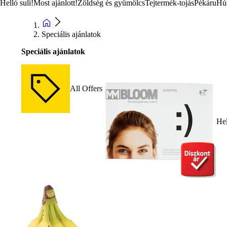
Helló suli!
Most ajánlott!
Zöldség és gyümölcs
Tejtermék-tojás
Pékáru
Hú
Speciális ajánlatok
Speciális ajánlatok
All Offers
Hel