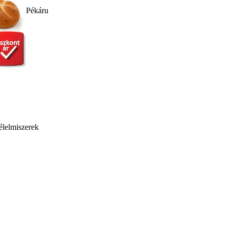
Pékáru
élelmiszerek