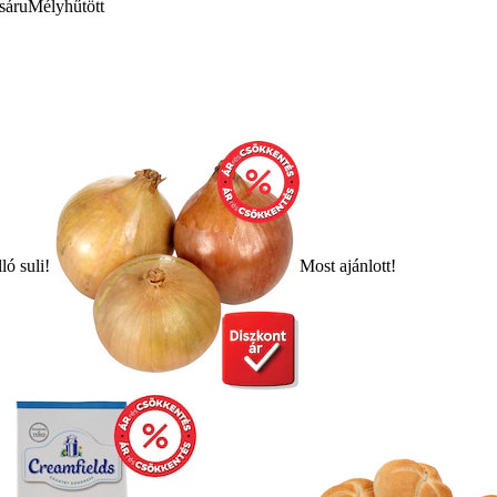
sáru
Mélyhűtött
ló suli!
Most ajánlott!