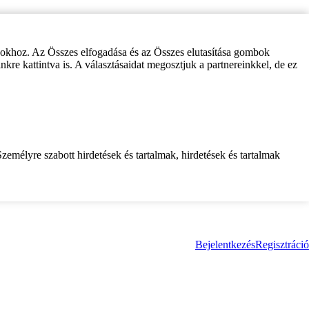
zokhoz. Az Összes elfogadása és az Összes elutasítása gombok
inkre kattintva is. A választásaidat megosztjuk a partnereinkkel, de ez
zemélyre szabott hirdetések és tartalmak, hirdetések és tartalmak
Bejelentkezés
Regisztráció