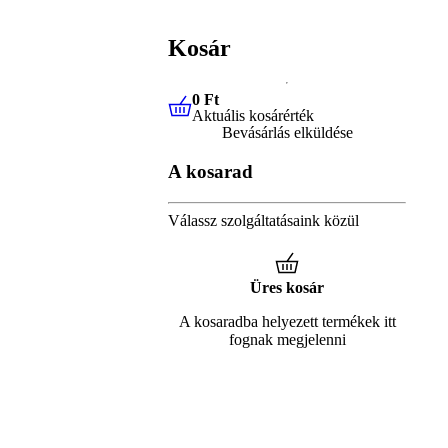
Kosár
0 Ft
Aktuális kosárérték
0 Ft
Aktuális kosárérték
Bevásárlás elküldése
A kosarad
Válassz szolgáltatásaink közül
Üres kosár
A kosaradba helyezett termékek itt
fognak megjelenni