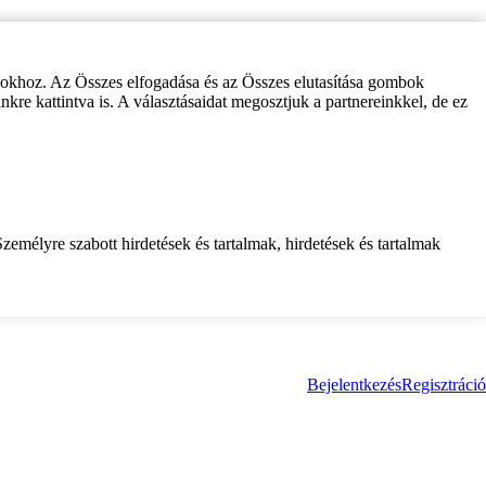
zokhoz. Az Összes elfogadása és az Összes elutasítása gombok
inkre kattintva is. A választásaidat megosztjuk a partnereinkkel, de ez
zemélyre szabott hirdetések és tartalmak, hirdetések és tartalmak
Bejelentkezés
Regisztráció