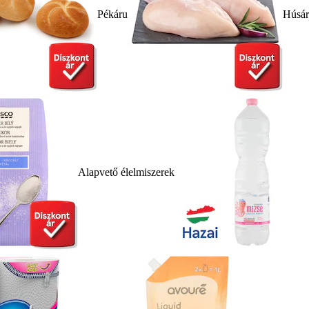
Pékáru
Húsá
Alapvető élelmiszerek