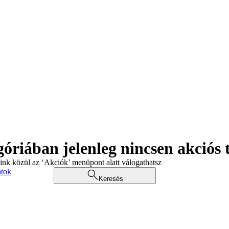
góriában jelenleg nincsen akciós
aink közül az ‘Akciók’ menüpont alatt válogathatsz
atok
Keresés