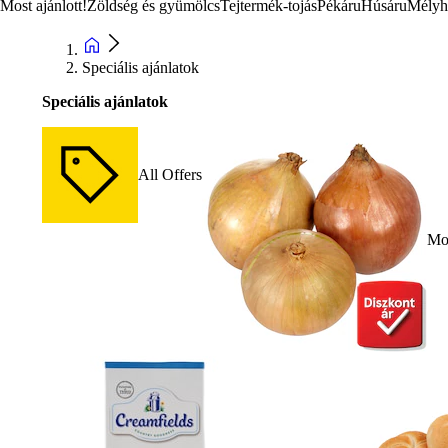
Most ajánlott!
Zöldség és gyümölcs
Tejtermék-tojás
Pékáru
Húsáru
Mélyh
Speciális ajánlatok
Speciális ajánlatok
All Offers
Mos