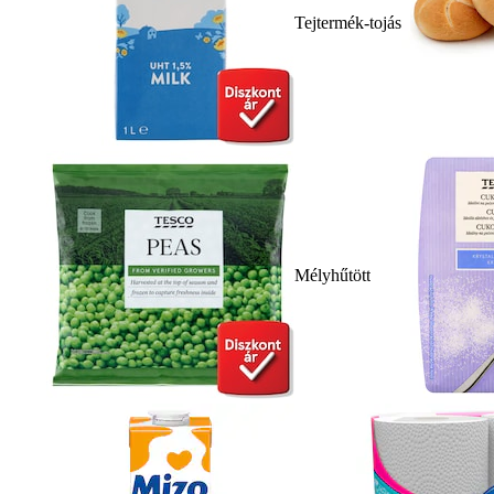
Tejtermék-tojás
Mélyhűtött