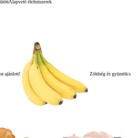
űtött
Alapvető élelmiszerek
t ajánlott!
Zöldség és gyümölcs