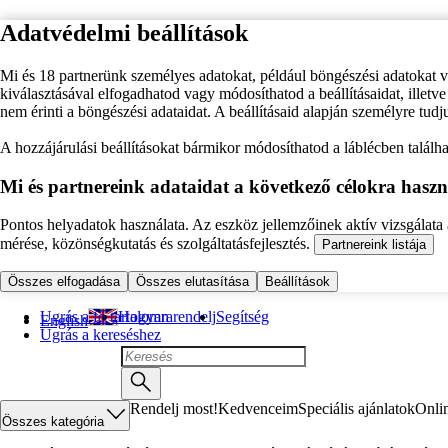
Adatvédelmi beállítások
Mi és 18 partnerünk személyes adatokat, például böngészési adatokat 
kiválasztásával elfogadhatod vagy módosíthatod a beállításaidat, illet
nem érinti a böngészési adataidat. A beállításaid alapján személyre tudj
A hozzájárulási beállításokat bármikor módosíthatod a láblécben találhat
Mi és partnereink adataidat a következő célokra haszn
Pontos helyadatok használata. Az eszköz jellemzőinek aktív vizsgálata a
mérése, közönségkutatás és szolgáltatásfejlesztés.
Partnereink listája
Összes elfogadása
Összes elutasítása
Beállítások
Ugrás a fő tartalomra
Hogyan rendelj
Segítség
English
Ugrás a kereséshez
Rendelj most!
Kedvenceim
Speciális ajánlatok
Onli
Összes kategória