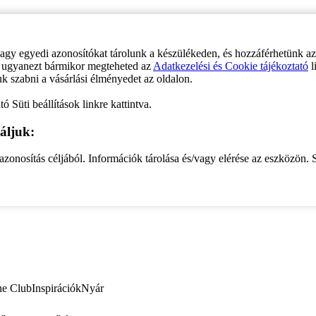
vagy egyedi azonosítókat tárolunk a készülékeden, és hozzáférhetünk a
ve ugyanezt bármikor megteheted az
Adatkezelési és Cookie tájékoztató
l
uk szabni a vásárlási élményedet az oldalon.
ó Süti beállítások linkre kattintva.
áljuk:
zonosítás céljából. Információk tárolása és/vagy elérése az eszközön. S
ne Club
Inspirációk
Nyár