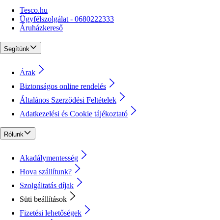
Tesco.hu
Ügyfélszolgálat - 0680222333
Áruházkereső
Segítünk
Árak
Biztonságos online rendelés
Általános Szerződési Feltételek
Adatkezelési és Cookie tájékoztató
Rólunk
Akadálymentesség
Hova szállítunk?
Szolgáltatás díjak
Süti beállítások
Fizetési lehetőségek