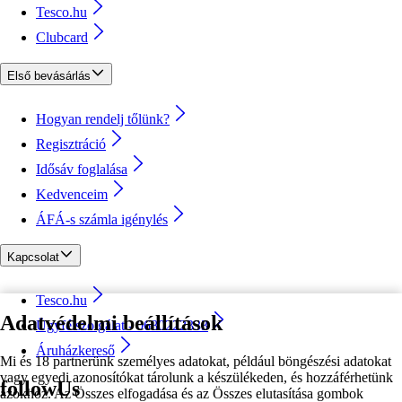
Tesco.hu
Clubcard
Első bevásárlás
Hogyan rendelj tőlünk?
Regisztráció
Idősáv foglalása
Kedvenceim
ÁFÁ-s számla igénylés
Kapcsolat
Tesco.hu
Adatvédelmi beállítások
Ügyfélszolgálat - 0680222333
Áruházkereső
Mi és 18 partnerünk személyes adatokat, például böngészési adatokat
vagy egyedi azonosítókat tárolunk a készülékeden, és hozzáférhetünk
followUs
azokhoz. Az Összes elfogadása és az Összes elutasítása gombok