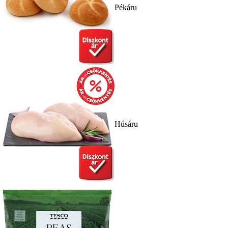
Pékáru
Húsáru