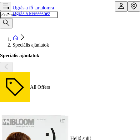
Ugrás a fő tartalomra
Ugrás a kereséshez
Speciális ajánlatok
Speciális ajánlatok
All Offers
Helló suli!