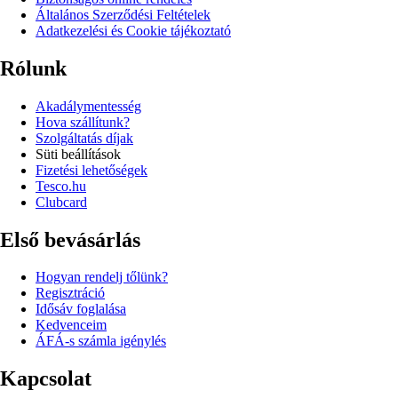
Általános Szerződési Feltételek
Adatkezelési és Cookie tájékoztató
Rólunk
Akadálymentesség
Hova szállítunk?
Szolgáltatás díjak
Süti beállítások
Fizetési lehetőségek
Tesco.hu
Clubcard
Első bevásárlás
Hogyan rendelj tőlünk?
Regisztráció
Idősáv foglalása
Kedvenceim
ÁFÁ-s számla igénylés
Kapcsolat