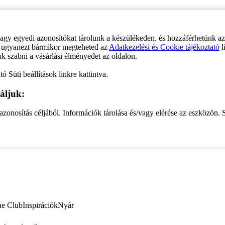
vagy egyedi azonosítókat tárolunk a készülékeden, és hozzáférhetünk a
ve ugyanezt bármikor megteheted az
Adatkezelési és Cookie tájékoztató
l
uk szabni a vásárlási élményedet az oldalon.
ó Süti beállítások linkre kattintva.
áljuk:
zonosítás céljából. Információk tárolása és/vagy elérése az eszközön. S
ne Club
Inspirációk
Nyár