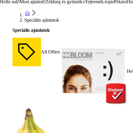
Helló suli!
Most ajánlott!
Zöldség és gyümölcs
Tejtermék-tojás
Pékáru
Hú
Speciális ajánlatok
Speciális ajánlatok
All Offers
Hel