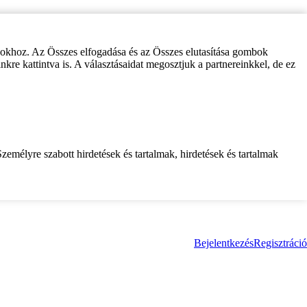
zokhoz. Az Összes elfogadása és az Összes elutasítása gombok
inkre kattintva is. A választásaidat megosztjuk a partnereinkkel, de ez
zemélyre szabott hirdetések és tartalmak, hirdetések és tartalmak
Bejelentkezés
Regisztráció