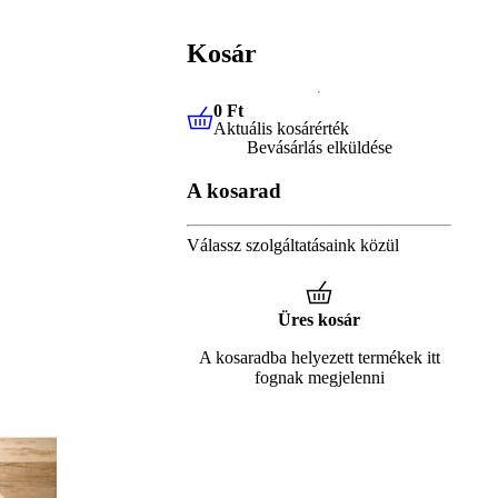
Kosár
0 Ft
Aktuális kosárérték
0 Ft
Aktuális kosárérték
Bevásárlás elküldése
A kosarad
Válassz szolgáltatásaink közül
Üres kosár
A kosaradba helyezett termékek itt
fognak megjelenni