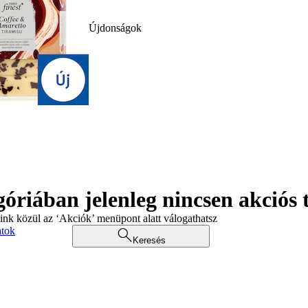
Újdonságok
góriában jelenleg nincsen akciós
aink közül az ‘Akciók’ menüpont alatt válogathatsz
atok
Keresés