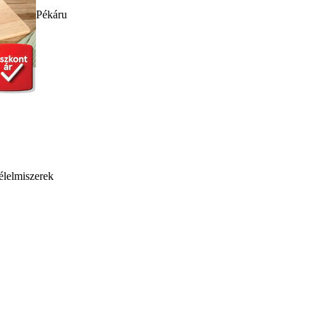
Pékáru
élelmiszerek