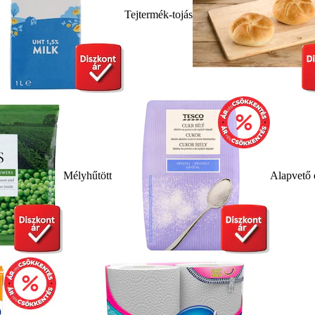
Tejtermék-tojás
Mélyhűtött
Alapvető 