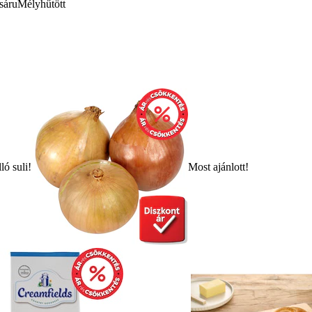
sáru
Mélyhűtött
ló suli!
Most ajánlott!