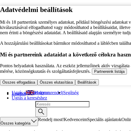
Adatvédelmi beállítások
Mi és 18 partnerünk személyes adatokat, például böngészési adatokat 
kiválasztásával elfogadhatod vagy módosíthatod a beállításaidat, illet
nem érinti a böngészési adataidat. A beállításaid alapján személyre tudj
A hozzájárulási beállításokat bármikor módosíthatod a láblécben találhat
Mi és partnereink adataidat a következő célokra haszn
Pontos helyadatok használata. Az eszköz jellemzőinek aktív vizsgálata a
mérése, közönségkutatás és szolgáltatásfejlesztés.
Partnereink listája
Összes elfogadása
Összes elutasítása
Beállítások
Ugrás a fő tartalomra
Hogyan rendelj
Segítség
English
Ugrás a kereséshez
Rendelj most!
Kedvenceim
Speciális ajánlatok
Onli
Összes kategória