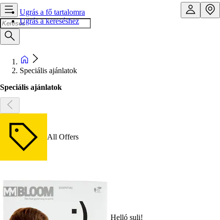
Ugrás a fő tartalomra
Ugrás a kereséshez
Speciális ajánlatok
Speciális ajánlatok
All Offers
Helló suli!