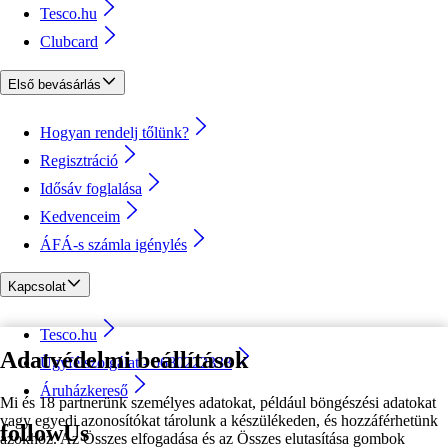
Tesco.hu
Clubcard
Első bevásárlás
Hogyan rendelj tőlünk?
Regisztráció
Idősáv foglalása
Kedvenceim
ÁFÁ-s számla igénylés
Kapcsolat
Tesco.hu
Adatvédelmi beállítások
Ügyfélszolgálat - 0680222333
Áruházkereső
Mi és 18 partnerünk személyes adatokat, például böngészési adatokat
vagy egyedi azonosítókat tárolunk a készülékeden, és hozzáférhetünk
followUs
azokhoz. Az Összes elfogadása és az Összes elutasítása gombok