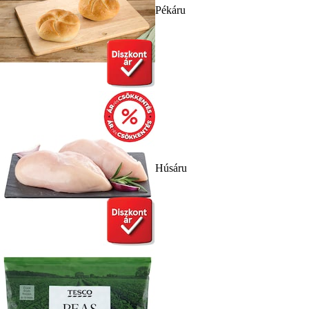
Pékáru
Húsáru