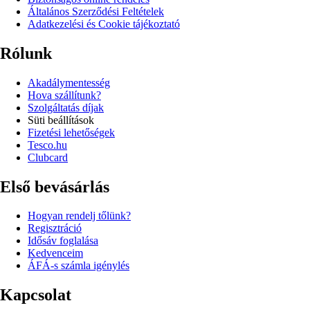
Általános Szerződési Feltételek
Adatkezelési és Cookie tájékoztató
Rólunk
Akadálymentesség
Hova szállítunk?
Szolgáltatás díjak
Süti beállítások
Fizetési lehetőségek
Tesco.hu
Clubcard
Első bevásárlás
Hogyan rendelj tőlünk?
Regisztráció
Idősáv foglalása
Kedvenceim
ÁFÁ-s számla igénylés
Kapcsolat