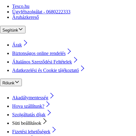
Tesco.hu
Ügyfélszolgálat - 0680222333
Áruházkereső
Segítünk
Árak
Biztonságos online rendelés
Általános Szerződési Feltételek
Adatkezelési és Cookie tájékoztató
Rólunk
Akadálymentesség
Hova szállítunk?
Szolgáltatás díjak
Süti beállítások
Fizetési lehetőségek