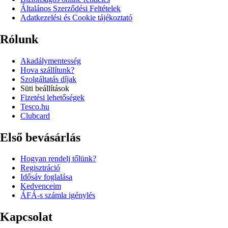
Általános Szerződési Feltételek
Adatkezelési és Cookie tájékoztató
Rólunk
Akadálymentesség
Hova szállítunk?
Szolgáltatás díjak
Süti beállítások
Fizetési lehetőségek
Tesco.hu
Clubcard
Első bevásárlás
Hogyan rendelj tőlünk?
Regisztráció
Idősáv foglalása
Kedvenceim
ÁFÁ-s számla igénylés
Kapcsolat