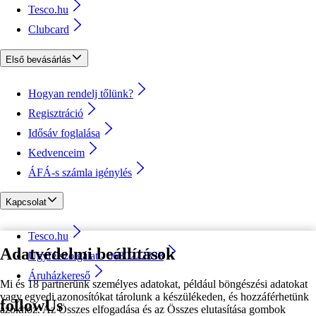
Tesco.hu
Clubcard
Első bevásárlás
Hogyan rendelj tőlünk?
Regisztráció
Idősáv foglalása
Kedvenceim
ÁFÁ-s számla igénylés
Kapcsolat
Tesco.hu
Adatvédelmi beállítások
Ügyfélszolgálat - 0680222333
Áruházkereső
Mi és 18 partnerünk személyes adatokat, például böngészési adatokat
vagy egyedi azonosítókat tárolunk a készülékeden, és hozzáférhetünk
followUs
azokhoz. Az Összes elfogadása és az Összes elutasítása gombok