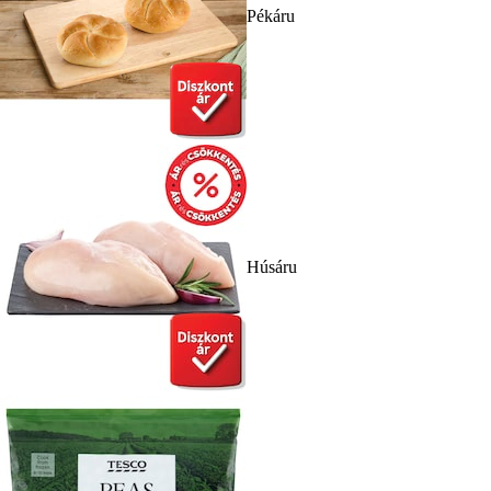
Pékáru
Húsáru