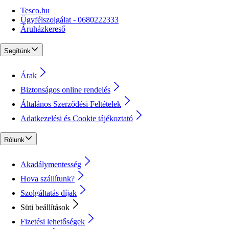
Tesco.hu
Ügyfélszolgálat - 0680222333
Áruházkereső
Segítünk
Árak
Biztonságos online rendelés
Általános Szerződési Feltételek
Adatkezelési és Cookie tájékoztató
Rólunk
Akadálymentesség
Hova szállítunk?
Szolgáltatás díjak
Süti beállítások
Fizetési lehetőségek