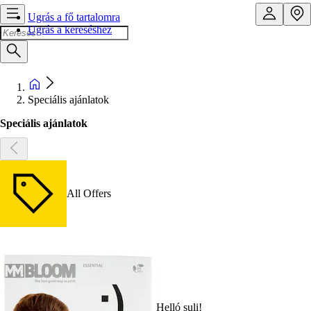
Ugrás a fő tartalomra
Ugrás a kereséshez
Speciális ajánlatok
Speciális ajánlatok
All Offers
Helló suli!