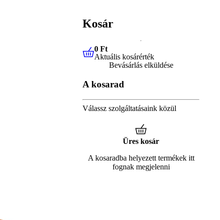
Kosár
0 Ft
Aktuális kosárérték
0 Ft
Aktuális kosárérték
Bevásárlás elküldése
A kosarad
Válassz szolgáltatásaink közül
Üres kosár
A kosaradba helyezett termékek itt
fognak megjelenni