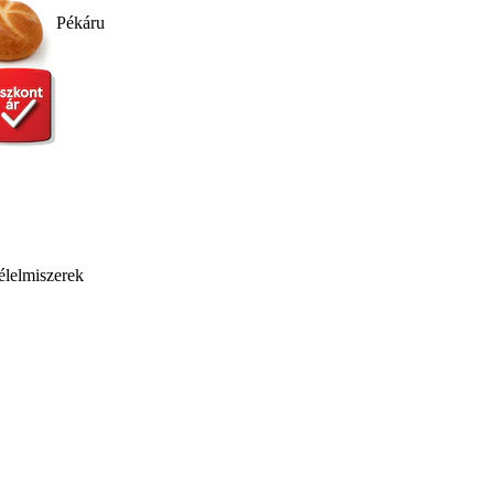
Pékáru
élelmiszerek