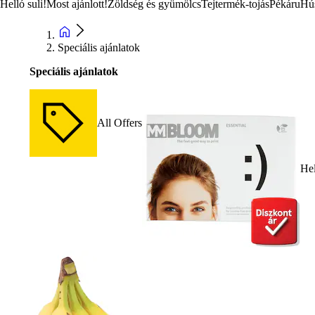
Helló suli!
Most ajánlott!
Zöldség és gyümölcs
Tejtermék-tojás
Pékáru
Hú
Speciális ajánlatok
Speciális ajánlatok
All Offers
Hel