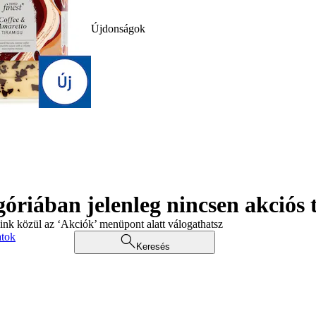
Újdonságok
góriában jelenleg nincsen akciós
aink közül az ‘Akciók’ menüpont alatt válogathatsz
atok
Keresés