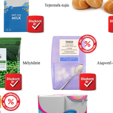
Tejtermék-tojás
Mélyhűtött
Alapvető 