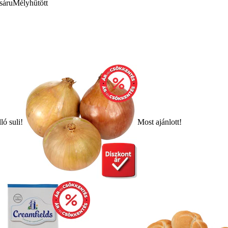
sáru
Mélyhűtött
ló suli!
Most ajánlott!