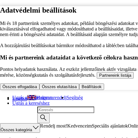
Adatvédelmi beállítások
Mi és 18 partnerünk személyes adatokat, például böngészési adatokat 
kiválasztásával elfogadhatod vagy módosíthatod a beállításaidat, illet
nem érinti a böngészési adataidat. A beállításaid alapján személyre tudj
A hozzájárulási beállításokat bármikor módosíthatod a láblécben találhat
Mi és partnereink adataidat a következő célokra haszn
Pontos helyadatok használata. Az eszköz jellemzőinek aktív vizsgálata a
mérése, közönségkutatás és szolgáltatásfejlesztés.
Partnereink listája
Összes elfogadása
Összes elutasítása
Beállítások
Ugrás a fő tartalomra
Hogyan rendelj
Segítség
English
Ugrás a kereséshez
Rendelj most!
Kedvenceim
Speciális ajánlatok
Onli
Összes kategória