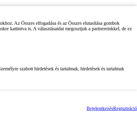
zokhoz. Az Összes elfogadása és az Összes elutasítása gombok
inkre kattintva is. A választásaidat megosztjuk a partnereinkkel, de ez
zemélyre szabott hirdetések és tartalmak, hirdetések és tartalmak
Bejelentkezés
Regisztráció