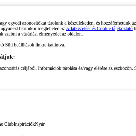
vagy egyedi azonosítókat tárolunk a készülékeden, és hozzáférhetünk a
ve ugyanezt bármikor megteheted az
Adatkezelési és Cookie tájékoztató
l
uk szabni a vásárlási élményedet az oldalon.
ó Süti beállítások linkre kattintva.
áljuk:
zonosítás céljából. Információk tárolása és/vagy elérése az eszközön. S
ne Club
Inspirációk
Nyár