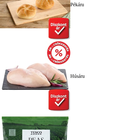
Pékáru
Húsáru