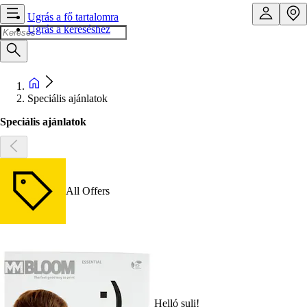
Ugrás a fő tartalomra
Ugrás a kereséshez
Speciális ajánlatok
Speciális ajánlatok
All Offers
Helló suli!