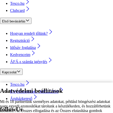
Tesco.hu
Clubcard
Első bevásárlás
Hogyan rendelj tőlünk?
Regisztráció
Idősáv foglalása
Kedvenceim
ÁFÁ-s számla igénylés
Kapcsolat
Tesco.hu
Adatvédelmi beállítások
Ügyfélszolgálat - 0680222333
Áruházkereső
Mi és 18 partnerünk személyes adatokat, például böngészési adatokat
vagy egyedi azonosítókat tárolunk a készülékeden, és hozzáférhetünk
followUs
azokhoz. Az Összes elfogadása és az Összes elutasítása gombok