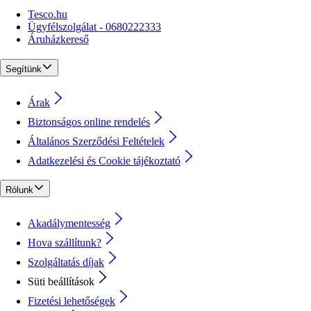
Tesco.hu
Ügyfélszolgálat - 0680222333
Áruházkereső
Segítünk
Árak
Biztonságos online rendelés
Általános Szerződési Feltételek
Adatkezelési és Cookie tájékoztató
Rólunk
Akadálymentesség
Hova szállítunk?
Szolgáltatás díjak
Süti beállítások
Fizetési lehetőségek