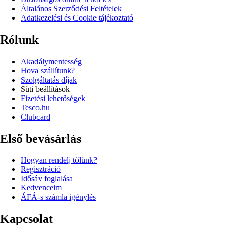
Általános Szerződési Feltételek
Adatkezelési és Cookie tájékoztató
Rólunk
Akadálymentesség
Hova szállítunk?
Szolgáltatás díjak
Süti beállítások
Fizetési lehetőségek
Tesco.hu
Clubcard
Első bevásárlás
Hogyan rendelj tőlünk?
Regisztráció
Idősáv foglalása
Kedvenceim
ÁFÁ-s számla igénylés
Kapcsolat