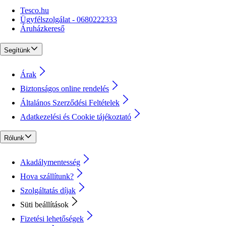
Tesco.hu
Ügyfélszolgálat - 0680222333
Áruházkereső
Segítünk
Árak
Biztonságos online rendelés
Általános Szerződési Feltételek
Adatkezelési és Cookie tájékoztató
Rólunk
Akadálymentesség
Hova szállítunk?
Szolgáltatás díjak
Süti beállítások
Fizetési lehetőségek