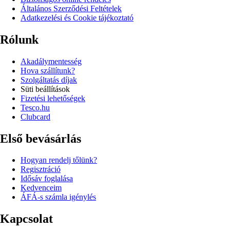
Általános Szerződési Feltételek
Adatkezelési és Cookie tájékoztató
Rólunk
Akadálymentesség
Hova szállítunk?
Szolgáltatás díjak
Süti beállítások
Fizetési lehetőségek
Tesco.hu
Clubcard
Első bevásárlás
Hogyan rendelj tőlünk?
Regisztráció
Idősáv foglalása
Kedvenceim
ÁFÁ-s számla igénylés
Kapcsolat