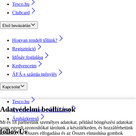
Tesco.hu
Clubcard
Első bevásárlás
Hogyan rendelj tőlünk?
Regisztráció
Idősáv foglalása
Kedvenceim
ÁFÁ-s számla igénylés
Kapcsolat
Tesco.hu
Adatvédelmi beállítások
Ügyfélszolgálat - 0680222333
Áruházkereső
Mi és 18 partnerünk személyes adatokat, például böngészési adatokat
vagy egyedi azonosítókat tárolunk a készülékeden, és hozzáférhetünk
followUs
azokhoz. Az Összes elfogadása és az Összes elutasítása gombok