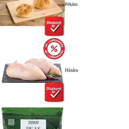
Pékáru
Húsáru