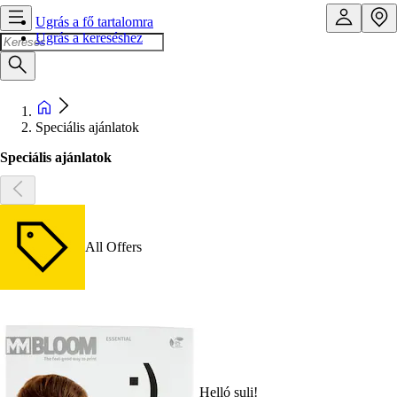
Ugrás a fő tartalomra
Ugrás a kereséshez
Speciális ajánlatok
Speciális ajánlatok
All Offers
Helló suli!