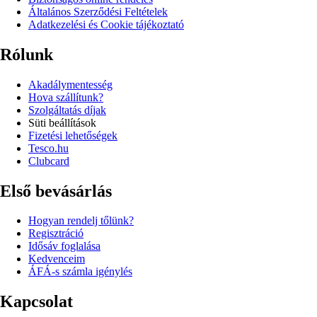
Általános Szerződési Feltételek
Adatkezelési és Cookie tájékoztató
Rólunk
Akadálymentesség
Hova szállítunk?
Szolgáltatás díjak
Süti beállítások
Fizetési lehetőségek
Tesco.hu
Clubcard
Első bevásárlás
Hogyan rendelj tőlünk?
Regisztráció
Idősáv foglalása
Kedvenceim
ÁFÁ-s számla igénylés
Kapcsolat