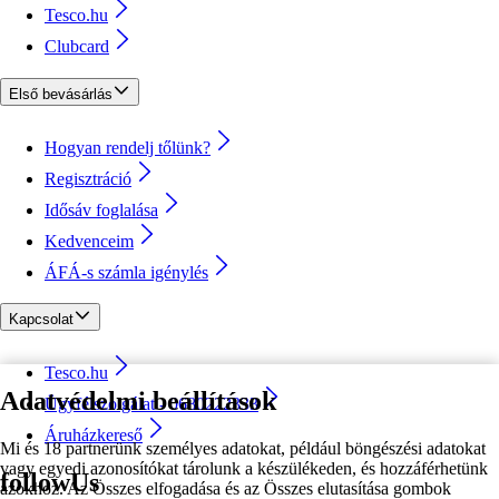
Tesco.hu
Clubcard
Első bevásárlás
Hogyan rendelj tőlünk?
Regisztráció
Idősáv foglalása
Kedvenceim
ÁFÁ-s számla igénylés
Kapcsolat
Tesco.hu
Adatvédelmi beállítások
Ügyfélszolgálat - 0680222333
Áruházkereső
Mi és 18 partnerünk személyes adatokat, például böngészési adatokat
vagy egyedi azonosítókat tárolunk a készülékeden, és hozzáférhetünk
followUs
azokhoz. Az Összes elfogadása és az Összes elutasítása gombok