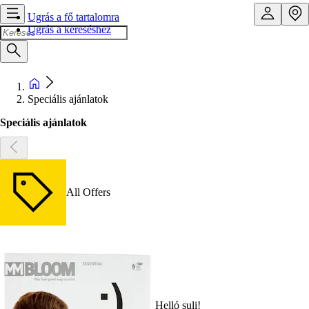
Ugrás a fő tartalomra
Ugrás a kereséshez
Speciális ajánlatok
Speciális ajánlatok
All Offers
Helló suli!