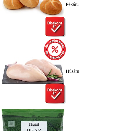
Pékáru
Húsáru