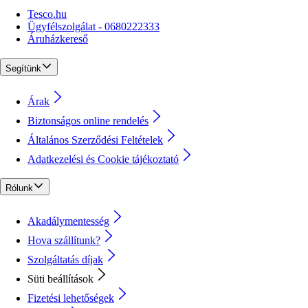
Tesco.hu
Ügyfélszolgálat - 0680222333
Áruházkereső
Segítünk
Árak
Biztonságos online rendelés
Általános Szerződési Feltételek
Adatkezelési és Cookie tájékoztató
Rólunk
Akadálymentesség
Hova szállítunk?
Szolgáltatás díjak
Süti beállítások
Fizetési lehetőségek