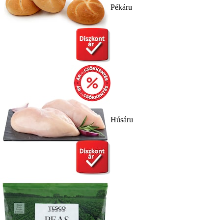
Pékáru
Húsáru