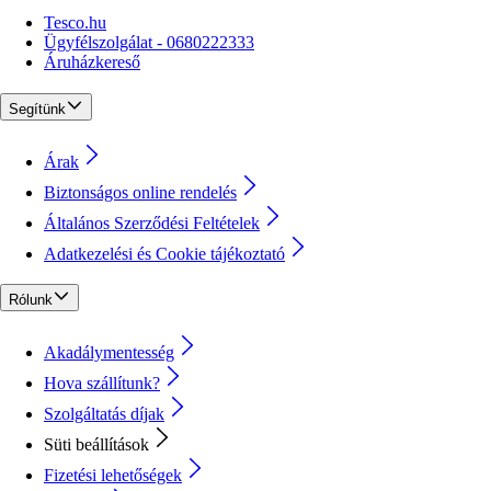
Tesco.hu
Ügyfélszolgálat - 0680222333
Áruházkereső
Segítünk
Árak
Biztonságos online rendelés
Általános Szerződési Feltételek
Adatkezelési és Cookie tájékoztató
Rólunk
Akadálymentesség
Hova szállítunk?
Szolgáltatás díjak
Süti beállítások
Fizetési lehetőségek