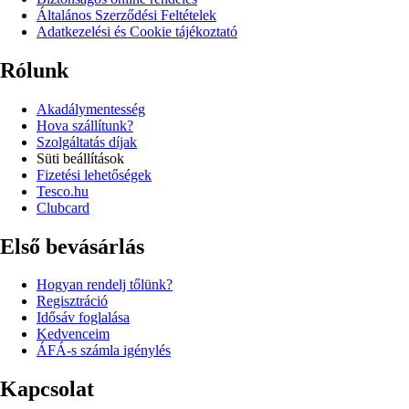
Általános Szerződési Feltételek
Adatkezelési és Cookie tájékoztató
Rólunk
Akadálymentesség
Hova szállítunk?
Szolgáltatás díjak
Süti beállítások
Fizetési lehetőségek
Tesco.hu
Clubcard
Első bevásárlás
Hogyan rendelj tőlünk?
Regisztráció
Idősáv foglalása
Kedvenceim
ÁFÁ-s számla igénylés
Kapcsolat