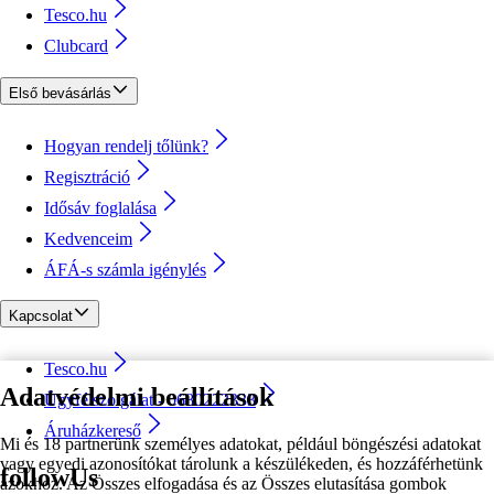
Tesco.hu
Clubcard
Első bevásárlás
Hogyan rendelj tőlünk?
Regisztráció
Idősáv foglalása
Kedvenceim
ÁFÁ-s számla igénylés
Kapcsolat
Tesco.hu
Adatvédelmi beállítások
Ügyfélszolgálat - 0680222333
Áruházkereső
Mi és 18 partnerünk személyes adatokat, például böngészési adatokat
vagy egyedi azonosítókat tárolunk a készülékeden, és hozzáférhetünk
followUs
azokhoz. Az Összes elfogadása és az Összes elutasítása gombok