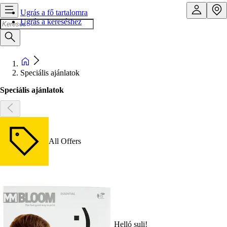
Ugrás a fő tartalomra
Ugrás a kereséshez
Speciális ajánlatok
Speciális ajánlatok
All Offers
Helló suli!