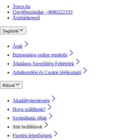
Tesco.hu
Ügyfélszolgálat - 0680222333
Áruházkereső
Segítünk
Árak
Biztonságos online rendelés
Általános Szerződési Feltételek
Adatkezelési és Cookie tájékoztató
Rólunk
Akadálymentesség
Hova szállítunk?
Szolgáltatás díjak
Süti beállítások
Fizetési lehetőségek