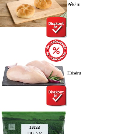
Pékáru
Húsáru