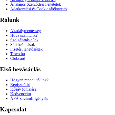
Általános Szerződési Feltételek
Adatkezelési és Cookie tájékoztató
Rólunk
Akadálymentesség
Hova szállítunk?
Szolgáltatás díjak
Süti beállítások
Fizetési lehetőségek
Tesco.hu
Clubcard
Első bevásárlás
Hogyan rendelj tőlünk?
Regisztráció
Idősáv foglalása
Kedvenceim
ÁFÁ-s számla igénylés
Kapcsolat