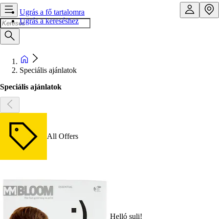
Ugrás a fő tartalomra
Ugrás a kereséshez
Speciális ajánlatok
Speciális ajánlatok
All Offers
Helló suli!