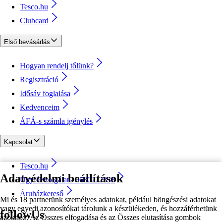
Tesco.hu
Clubcard
Első bevásárlás
Hogyan rendelj tőlünk?
Regisztráció
Idősáv foglalása
Kedvenceim
ÁFÁ-s számla igénylés
Kapcsolat
Tesco.hu
Adatvédelmi beállítások
Ügyfélszolgálat - 0680222333
Áruházkereső
Mi és 18 partnerünk személyes adatokat, például böngészési adatokat
vagy egyedi azonosítókat tárolunk a készülékeden, és hozzáférhetünk
followUs
azokhoz. Az Összes elfogadása és az Összes elutasítása gombok