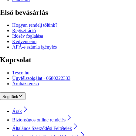
Első bevásárlás
Hogyan rendelj tőlünk?
Regisztráció
Idősáv foglalása
Kedvenceim
ÁFÁ-s számla igénylés
Kapcsolat
Tesco.hu
Ügyfélszolgálat - 0680222333
Áruházkereső
Segítünk
Árak
Biztonságos online rendelés
Általános Szerződési Feltételek