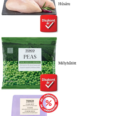
Húsáru
Mélyhűtött