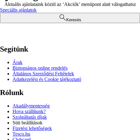
Aktuális ajánlataink közül az ‘Akciók’ menüpont alatt válogathatsz
Speciális ajánlatok
Keresés
Segítünk
Árak
Biztonságos online rendelés
Általános Szerződési Feltételek
Adatkezelési és Cookie tájékoztató
Rólunk
Akadálymentesség
Hova szállítunk?
Szolgáltatás díjak
Süti beállítások
Fizetési lehetőségek
Tesco.hu
Clubcard