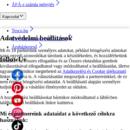
ÁFÁ-s számla igénylés
Kapcsolat
Tesco.hu
Adatvédelmi beállítások
Ügyfélszolgálat - 0680222333
Áruházkereső
Mi és 18 partnerünk személyes adatokat, például böngészési adatokat
vagy egyedi azonosítókat tárolunk a készülékeden, és hozzáférhetünk
followUs
azokhoz. Az Összes elfogadása és az Összes elutasítása gombok
kiválasztásával elfogadhatod vagy módosíthatod a beállításaidat, illetve
ugyanezt bármikor megteheted az
Adatkezelési és Cookie tájékoztató
linkre kattintva is. A választásaidat megosztjuk a partnereinkkel, de ez
nem érinti a böngészési adataidat. A beállításaid alapján személyre
tudjuk szabni a vásárlási élményedet az oldalon.
A hozzájárulási beállításokat bármikor módosíthatod a láblécben
található Süti beállítások linkre kattintva.
Mi és partnereink adataidat a következő célokra
használjuk: