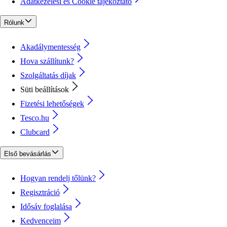
Adatkezelési és Cookie tájékoztató
Rólunk
Akadálymentesség
Hova szállítunk?
Szolgáltatás díjak
Süti beállítások
Fizetési lehetőségek
Tesco.hu
Clubcard
Első bevásárlás
Hogyan rendelj tőlünk?
Regisztráció
Idősáv foglalása
Kedvenceim