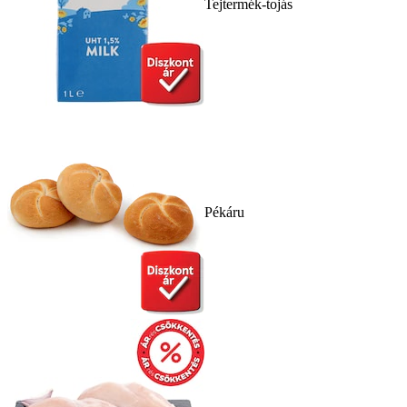
Tejtermék-tojás
Pékáru