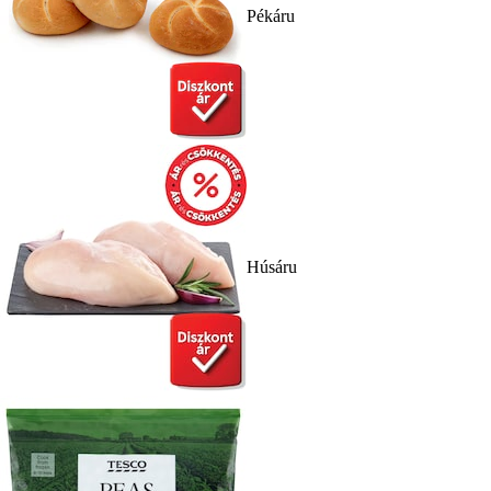
Pékáru
Húsáru