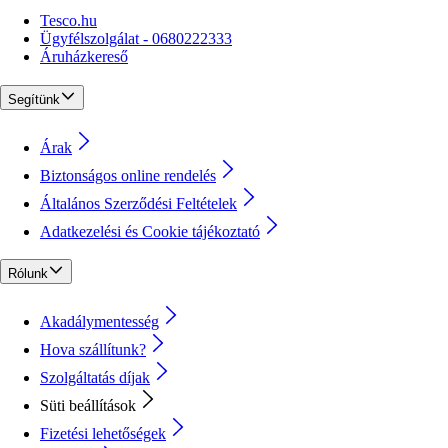
Tesco.hu
Ügyfélszolgálat - 0680222333
Áruházkereső
Segítünk
Árak
Biztonságos online rendelés
Általános Szerződési Feltételek
Adatkezelési és Cookie tájékoztató
Rólunk
Akadálymentesség
Hova szállítunk?
Szolgáltatás díjak
Süti beállítások
Fizetési lehetőségek