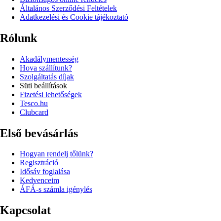
Általános Szerződési Feltételek
Adatkezelési és Cookie tájékoztató
Rólunk
Akadálymentesség
Hova szállítunk?
Szolgáltatás díjak
Süti beállítások
Fizetési lehetőségek
Tesco.hu
Clubcard
Első bevásárlás
Hogyan rendelj tőlünk?
Regisztráció
Idősáv foglalása
Kedvenceim
ÁFÁ-s számla igénylés
Kapcsolat