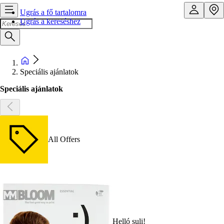
Ugrás a fő tartalomra
Ugrás a kereséshez
Speciális ajánlatok
Speciális ajánlatok
All Offers
Helló suli!