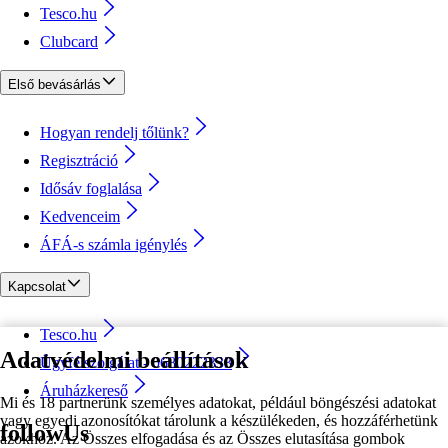
Tesco.hu
Clubcard
Első bevásárlás
Hogyan rendelj tőlünk?
Regisztráció
Idősáv foglalása
Kedvenceim
ÁFÁ-s számla igénylés
Kapcsolat
Tesco.hu
Adatvédelmi beállítások
Ügyfélszolgálat - 0680222333
Áruházkereső
Mi és 18 partnerünk személyes adatokat, például böngészési adatokat
vagy egyedi azonosítókat tárolunk a készülékeden, és hozzáférhetünk
followUs
azokhoz. Az Összes elfogadása és az Összes elutasítása gombok