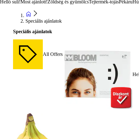
Helló suli!
Most ajánlott!
Zöldség és gyümölcs
Tejtermék-tojás
Pékáru
Hú
Speciális ajánlatok
Speciális ajánlatok
All Offers
Hel