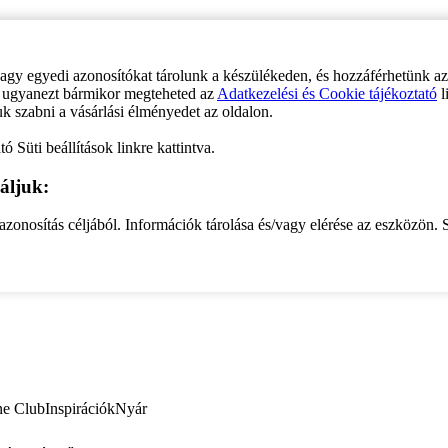
vagy egyedi azonosítókat tárolunk a készülékeden, és hozzáférhetünk a
ve ugyanezt bármikor megteheted az
Adatkezelési és Cookie tájékoztató
l
uk szabni a vásárlási élményedet az oldalon.
ó Süti beállítások linkre kattintva.
áljuk:
zonosítás céljából. Információk tárolása és/vagy elérése az eszközön. S
ne Club
Inspirációk
Nyár