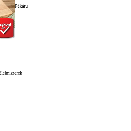
Pékáru
élelmiszerek