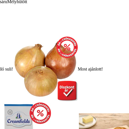
sáru
Mélyhűtött
ló suli!
Most ajánlott!