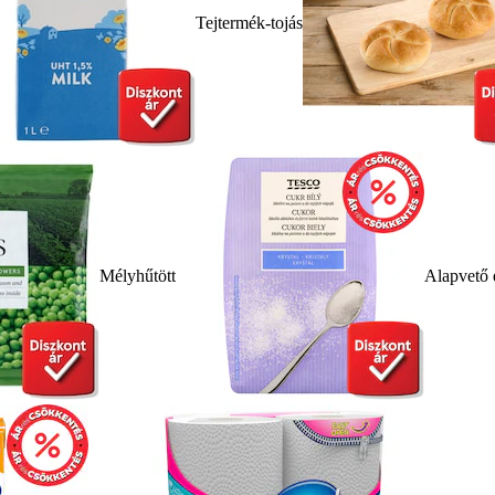
Tejtermék-tojás
Mélyhűtött
Alapvető 