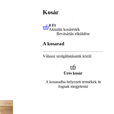
Kosár
0 Ft
Aktuális kosárérték
0 Ft
Aktuális kosárérték
Bevásárlás elküldése
A kosarad
Válassz szolgáltatásaink közül
Üres kosár
A kosaradba helyezett termékek itt
fognak megjelenni