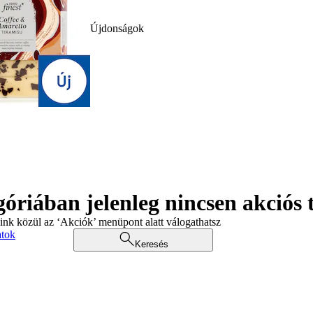
Újdonságok
góriában jelenleg nincsen akciós
aink közül az ‘Akciók’ menüpont alatt válogathatsz
atok
Keresés