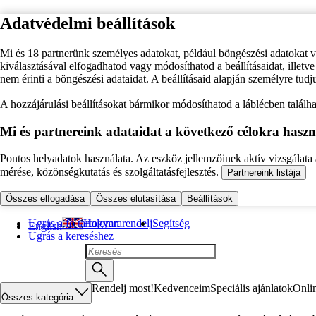
Adatvédelmi beállítások
Mi és 18 partnerünk személyes adatokat, például böngészési adatokat 
kiválasztásával elfogadhatod vagy módosíthatod a beállításaidat, illet
nem érinti a böngészési adataidat. A beállításaid alapján személyre tudj
A hozzájárulási beállításokat bármikor módosíthatod a láblécben találhat
Mi és partnereink adataidat a következő célokra haszn
Pontos helyadatok használata. Az eszköz jellemzőinek aktív vizsgálata a
mérése, közönségkutatás és szolgáltatásfejlesztés.
Partnereink listája
Összes elfogadása
Összes elutasítása
Beállítások
Ugrás a fő tartalomra
Hogyan rendelj
Segítség
English
Ugrás a kereséshez
Rendelj most!
Kedvenceim
Speciális ajánlatok
Onli
Összes kategória