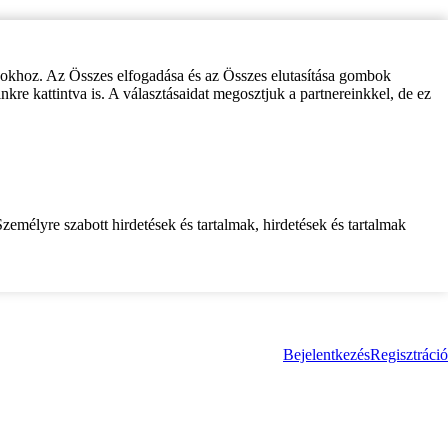
zokhoz. Az Összes elfogadása és az Összes elutasítása gombok
inkre kattintva is. A választásaidat megosztjuk a partnereinkkel, de ez
zemélyre szabott hirdetések és tartalmak, hirdetések és tartalmak
Bejelentkezés
Regisztráció