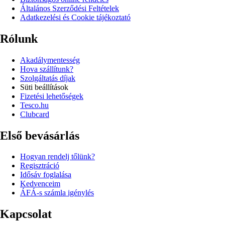
Általános Szerződési Feltételek
Adatkezelési és Cookie tájékoztató
Rólunk
Akadálymentesség
Hova szállítunk?
Szolgáltatás díjak
Süti beállítások
Fizetési lehetőségek
Tesco.hu
Clubcard
Első bevásárlás
Hogyan rendelj tőlünk?
Regisztráció
Idősáv foglalása
Kedvenceim
ÁFÁ-s számla igénylés
Kapcsolat