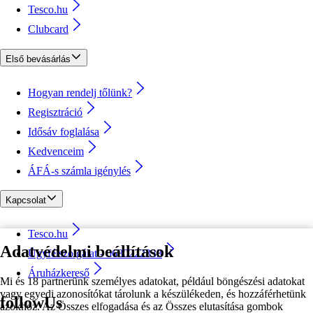
Tesco.hu
Clubcard
Első bevásárlás
Hogyan rendelj tőlünk?
Regisztráció
Idősáv foglalása
Kedvenceim
ÁFÁ-s számla igénylés
Kapcsolat
Tesco.hu
Adatvédelmi beállítások
Ügyfélszolgálat - 0680222333
Áruházkereső
Mi és 18 partnerünk személyes adatokat, például böngészési adatokat
vagy egyedi azonosítókat tárolunk a készülékeden, és hozzáférhetünk
followUs
azokhoz. Az Összes elfogadása és az Összes elutasítása gombok