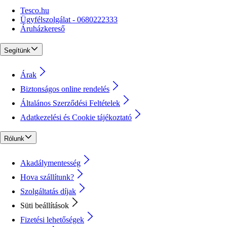
Tesco.hu
Ügyfélszolgálat - 0680222333
Áruházkereső
Segítünk
Árak
Biztonságos online rendelés
Általános Szerződési Feltételek
Adatkezelési és Cookie tájékoztató
Rólunk
Akadálymentesség
Hova szállítunk?
Szolgáltatás díjak
Süti beállítások
Fizetési lehetőségek