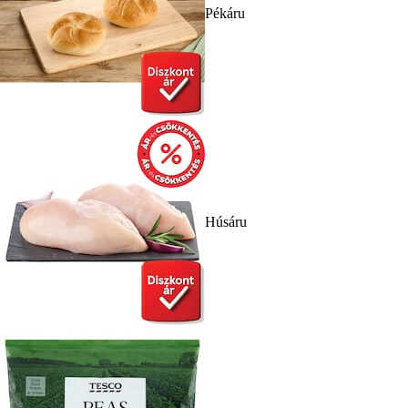
Pékáru
Húsáru