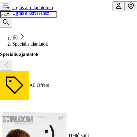
Ugrás a fő tartalomra
Ugrás a kereséshez
Speciális ajánlatok
Speciális ajánlatok
All Offers
Helló suli!