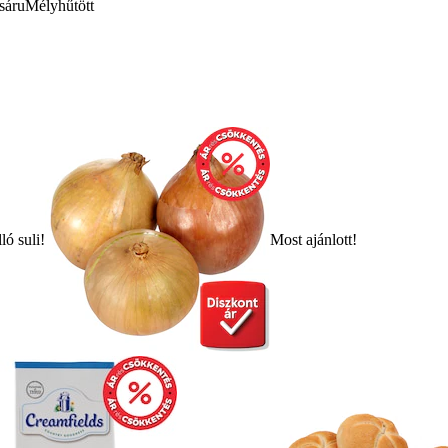
sáru
Mélyhűtött
ló suli!
Most ajánlott!