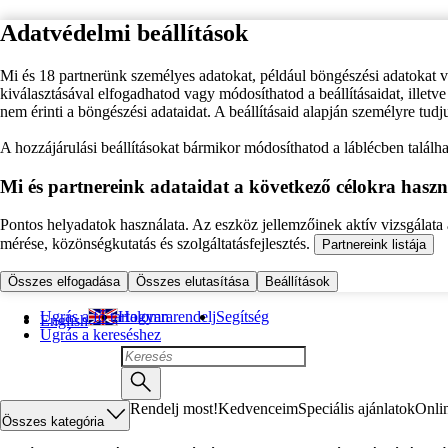
Adatvédelmi beállítások
Mi és 18 partnerünk személyes adatokat, például böngészési adatokat 
kiválasztásával elfogadhatod vagy módosíthatod a beállításaidat, illet
nem érinti a böngészési adataidat. A beállításaid alapján személyre tudj
A hozzájárulási beállításokat bármikor módosíthatod a láblécben találhat
Mi és partnereink adataidat a következő célokra haszn
Pontos helyadatok használata. Az eszköz jellemzőinek aktív vizsgálata a
mérése, közönségkutatás és szolgáltatásfejlesztés.
Partnereink listája
Összes elfogadása
Összes elutasítása
Beállítások
Ugrás a fő tartalomra
Hogyan rendelj
Segítség
English
Ugrás a kereséshez
Rendelj most!
Kedvenceim
Speciális ajánlatok
Onli
Összes kategória