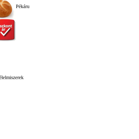
Pékáru
élelmiszerek