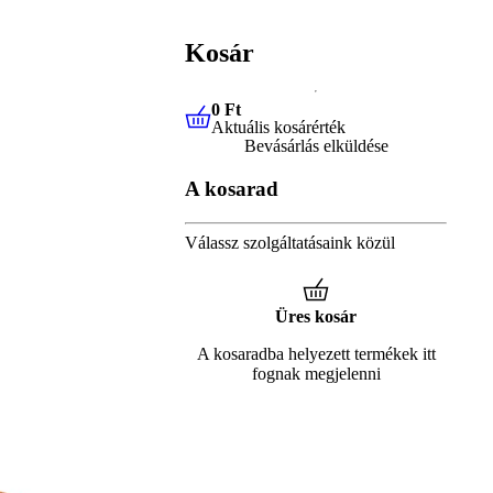
Kosár
0 Ft
Aktuális kosárérték
0 Ft
Aktuális kosárérték
Bevásárlás elküldése
A kosarad
Válassz szolgáltatásaink közül
Üres kosár
A kosaradba helyezett termékek itt
fognak megjelenni