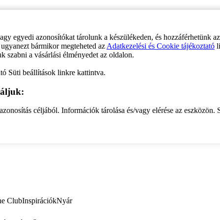
vagy egyedi azonosítókat tárolunk a készülékeden, és hozzáférhetünk a
ve ugyanezt bármikor megteheted az
Adatkezelési és Cookie tájékoztató
l
uk szabni a vásárlási élményedet az oldalon.
ó Süti beállítások linkre kattintva.
áljuk:
zonosítás céljából. Információk tárolása és/vagy elérése az eszközön. S
ne Club
Inspirációk
Nyár