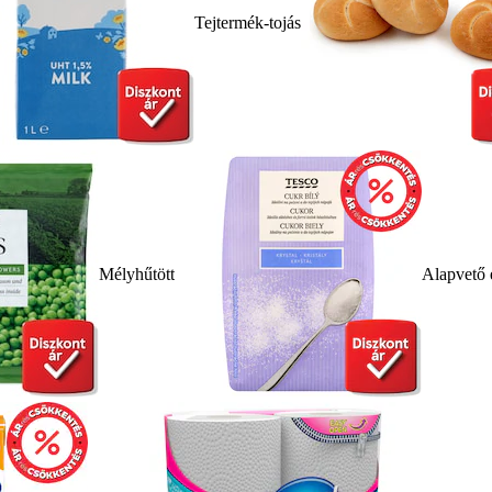
Tejtermék-tojás
Mélyhűtött
Alapvető 