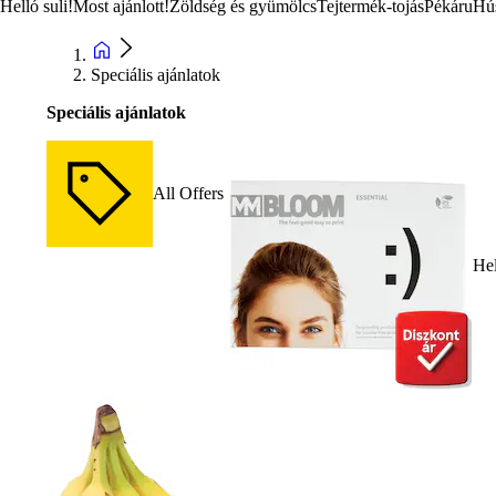
Helló suli!
Most ajánlott!
Zöldség és gyümölcs
Tejtermék-tojás
Pékáru
Hú
Speciális ajánlatok
Speciális ajánlatok
All Offers
Hel