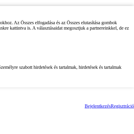
zokhoz. Az Összes elfogadása és az Összes elutasítása gombok
inkre kattintva is. A választásaidat megosztjuk a partnereinkkel, de ez
zemélyre szabott hirdetések és tartalmak, hirdetések és tartalmak
Bejelentkezés
Regisztráció