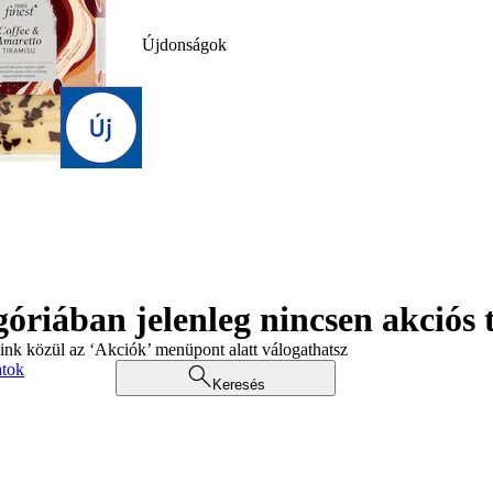
Újdonságok
góriában jelenleg nincsen akciós
aink közül az ‘Akciók’ menüpont alatt válogathatsz
atok
Keresés