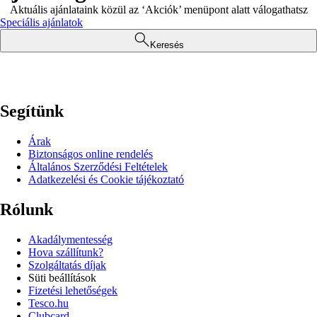
Aktuális ajánlataink közül az ‘Akciók’ menüpont alatt válogathatsz
Speciális ajánlatok
Keresés
Segítünk
Árak
Biztonságos online rendelés
Általános Szerződési Feltételek
Adatkezelési és Cookie tájékoztató
Rólunk
Akadálymentesség
Hova szállítunk?
Szolgáltatás díjak
Süti beállítások
Fizetési lehetőségek
Tesco.hu
Clubcard