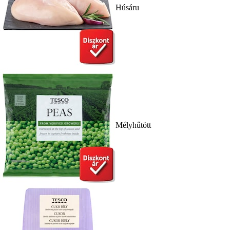
Húsáru
Mélyhűtött