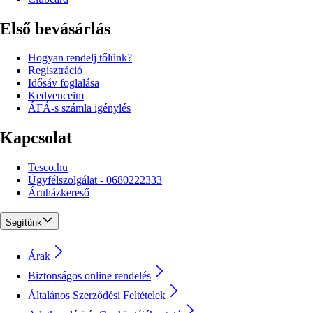
Első bevásárlás
Hogyan rendelj tőlünk?
Regisztráció
Idősáv foglalása
Kedvenceim
ÁFÁ-s számla igénylés
Kapcsolat
Tesco.hu
Ügyfélszolgálat - 0680222333
Áruházkereső
Segítünk
Árak
Biztonságos online rendelés
Általános Szerződési Feltételek