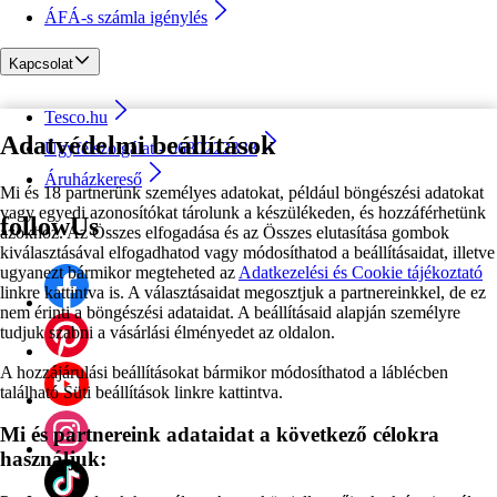
ÁFÁ-s számla igénylés
Kapcsolat
Tesco.hu
Adatvédelmi beállítások
Ügyfélszolgálat - 0680222333
Áruházkereső
Mi és 18 partnerünk személyes adatokat, például böngészési adatokat
vagy egyedi azonosítókat tárolunk a készülékeden, és hozzáférhetünk
followUs
azokhoz. Az Összes elfogadása és az Összes elutasítása gombok
kiválasztásával elfogadhatod vagy módosíthatod a beállításaidat, illetve
ugyanezt bármikor megteheted az
Adatkezelési és Cookie tájékoztató
linkre kattintva is. A választásaidat megosztjuk a partnereinkkel, de ez
nem érinti a böngészési adataidat. A beállításaid alapján személyre
tudjuk szabni a vásárlási élményedet az oldalon.
A hozzájárulási beállításokat bármikor módosíthatod a láblécben
található Süti beállítások linkre kattintva.
Mi és partnereink adataidat a következő célokra
használjuk: