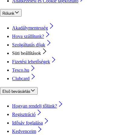
Adatkezelési és Cookie tájékoztató
Rólunk
Akadálymentesség
Hova szállítunk?
Szolgáltatás díjak
Süti beállítások
Fizetési lehetőségek
Tesco.hu
Clubcard
Első bevásárlás
Hogyan rendelj tőlünk?
Regisztráció
Idősáv foglalása
Kedvenceim