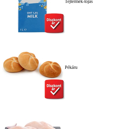
Tejtermék-tojás
Pékáru