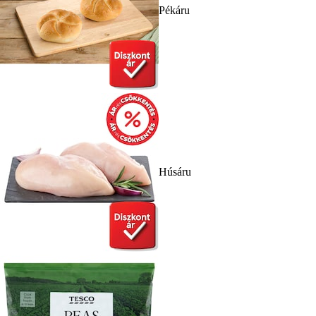
Pékáru
Húsáru