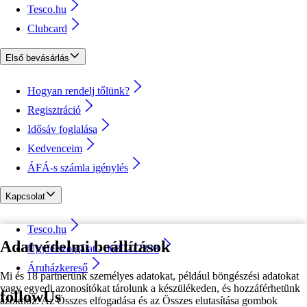
Tesco.hu
Clubcard
Első bevásárlás
Hogyan rendelj tőlünk?
Regisztráció
Idősáv foglalása
Kedvenceim
ÁFÁ-s számla igénylés
Kapcsolat
Tesco.hu
Adatvédelmi beállítások
Ügyfélszolgálat - 0680222333
Áruházkereső
Mi és 18 partnerünk személyes adatokat, például böngészési adatokat
vagy egyedi azonosítókat tárolunk a készülékeden, és hozzáférhetünk
followUs
azokhoz. Az Összes elfogadása és az Összes elutasítása gombok