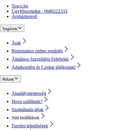
Tesco.hu
Ügyfélszolgálat - 0680222333
Áruházkereső
Segítünk
Árak
Biztonságos online rendelés
Általános Szerződési Feltételek
Adatkezelési és Cookie tájékoztató
Rólunk
Akadálymentesség
Hova szállítunk?
Szolgáltatás díjak
Süti beállítások
Fizetési lehetőségek