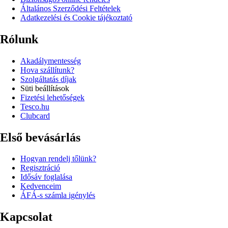
Általános Szerződési Feltételek
Adatkezelési és Cookie tájékoztató
Rólunk
Akadálymentesség
Hova szállítunk?
Szolgáltatás díjak
Süti beállítások
Fizetési lehetőségek
Tesco.hu
Clubcard
Első bevásárlás
Hogyan rendelj tőlünk?
Regisztráció
Idősáv foglalása
Kedvenceim
ÁFÁ-s számla igénylés
Kapcsolat