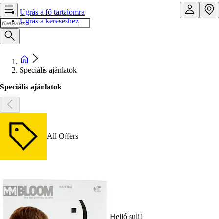
Ugrás a fő tartalomra
Ugrás a kereséshez
Speciális ajánlatok
Speciális ajánlatok
All Offers
Helló suli!