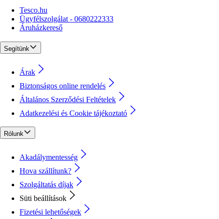
Tesco.hu
Ügyfélszolgálat - 0680222333
Áruházkereső
Segítünk
Árak
Biztonságos online rendelés
Általános Szerződési Feltételek
Adatkezelési és Cookie tájékoztató
Rólunk
Akadálymentesség
Hova szállítunk?
Szolgáltatás díjak
Süti beállítások
Fizetési lehetőségek