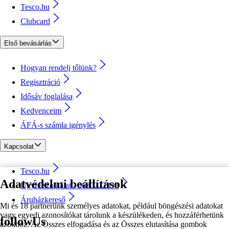
Tesco.hu
Clubcard
Első bevásárlás
Hogyan rendelj tőlünk?
Regisztráció
Idősáv foglalása
Kedvenceim
ÁFÁ-s számla igénylés
Kapcsolat
Tesco.hu
Adatvédelmi beállítások
Ügyfélszolgálat - 0680222333
Áruházkereső
Mi és 18 partnerünk személyes adatokat, például böngészési adatokat
vagy egyedi azonosítókat tárolunk a készülékeden, és hozzáférhetünk
followUs
azokhoz. Az Összes elfogadása és az Összes elutasítása gombok