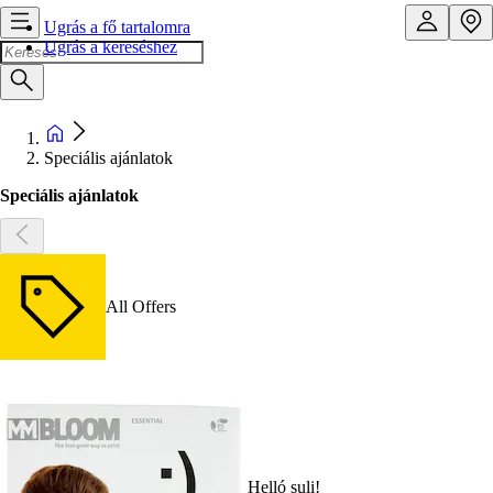
Ugrás a fő tartalomra
Ugrás a kereséshez
Speciális ajánlatok
Speciális ajánlatok
All Offers
Helló suli!