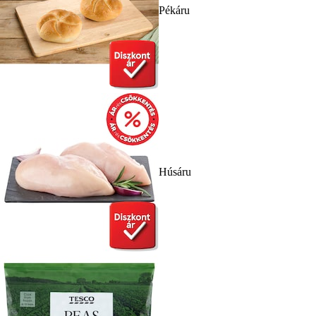
Pékáru
Húsáru