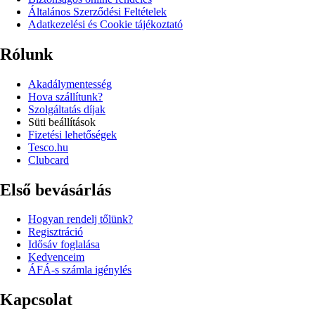
Általános Szerződési Feltételek
Adatkezelési és Cookie tájékoztató
Rólunk
Akadálymentesség
Hova szállítunk?
Szolgáltatás díjak
Süti beállítások
Fizetési lehetőségek
Tesco.hu
Clubcard
Első bevásárlás
Hogyan rendelj tőlünk?
Regisztráció
Idősáv foglalása
Kedvenceim
ÁFÁ-s számla igénylés
Kapcsolat