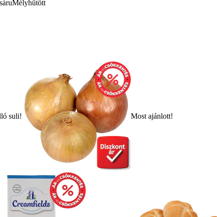
sáru
Mélyhűtött
ló suli!
Most ajánlott!