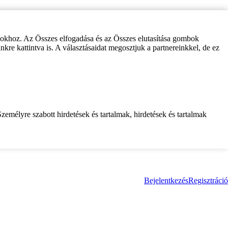
zokhoz. Az Összes elfogadása és az Összes elutasítása gombok
inkre kattintva is. A választásaidat megosztjuk a partnereinkkel, de ez
zemélyre szabott hirdetések és tartalmak, hirdetések és tartalmak
Bejelentkezés
Regisztráció