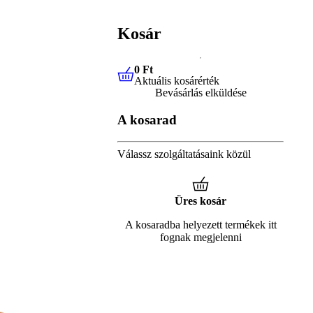
Kosár
0 Ft
Aktuális kosárérték
0 Ft
Aktuális kosárérték
Bevásárlás elküldése
A kosarad
Válassz szolgáltatásaink közül
Üres kosár
A kosaradba helyezett termékek itt
fognak megjelenni