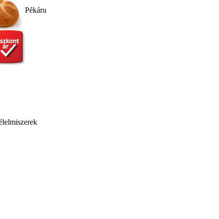
Pékáru
élelmiszerek