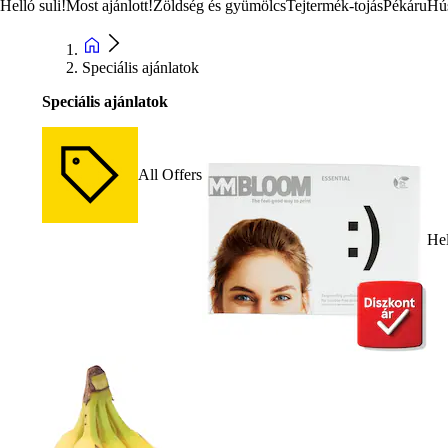
Helló suli!
Most ajánlott!
Zöldség és gyümölcs
Tejtermék-tojás
Pékáru
Hú
Speciális ajánlatok
Speciális ajánlatok
All Offers
Hel