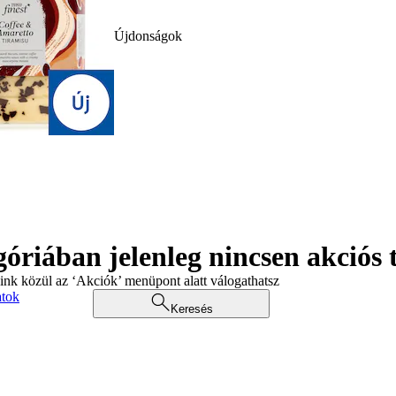
Újdonságok
góriában jelenleg nincsen akciós
aink közül az ‘Akciók’ menüpont alatt válogathatsz
atok
Keresés