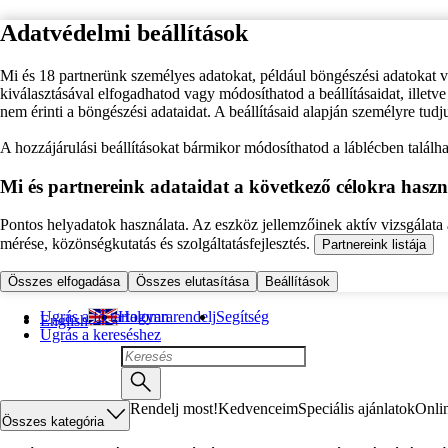
Adatvédelmi beállítások
Mi és 18 partnerünk személyes adatokat, például böngészési adatokat 
kiválasztásával elfogadhatod vagy módosíthatod a beállításaidat, illet
nem érinti a böngészési adataidat. A beállításaid alapján személyre tudj
A hozzájárulási beállításokat bármikor módosíthatod a láblécben találhat
Mi és partnereink adataidat a következő célokra haszn
Pontos helyadatok használata. Az eszköz jellemzőinek aktív vizsgálata a
mérése, közönségkutatás és szolgáltatásfejlesztés.
Partnereink listája
Összes elfogadása
Összes elutasítása
Beállítások
Ugrás a fő tartalomra
Hogyan rendelj
Segítség
English
Ugrás a kereséshez
Rendelj most!
Kedvenceim
Speciális ajánlatok
Onli
Összes kategória