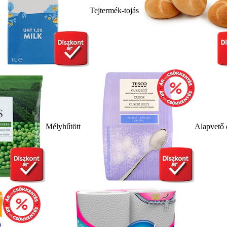
Tejtermék-tojás
Mélyhűtött
Alapvető 