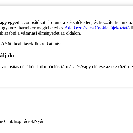
vagy egyedi azonosítókat tárolunk a készülékeden, és hozzáférhetünk a
ve ugyanezt bármikor megteheted az
Adatkezelési és Cookie tájékoztató
l
uk szabni a vásárlási élményedet az oldalon.
ó Süti beállítások linkre kattintva.
áljuk:
zonosítás céljából. Információk tárolása és/vagy elérése az eszközön. S
ne Club
Inspirációk
Nyár