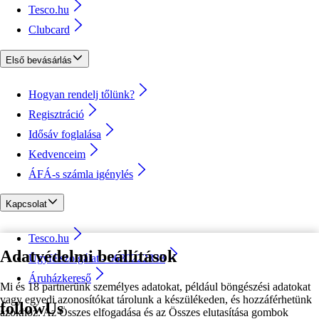
Tesco.hu
Clubcard
Első bevásárlás
Hogyan rendelj tőlünk?
Regisztráció
Idősáv foglalása
Kedvenceim
ÁFÁ-s számla igénylés
Kapcsolat
Tesco.hu
Adatvédelmi beállítások
Ügyfélszolgálat - 0680222333
Áruházkereső
Mi és 18 partnerünk személyes adatokat, például böngészési adatokat
vagy egyedi azonosítókat tárolunk a készülékeden, és hozzáférhetünk
followUs
azokhoz. Az Összes elfogadása és az Összes elutasítása gombok