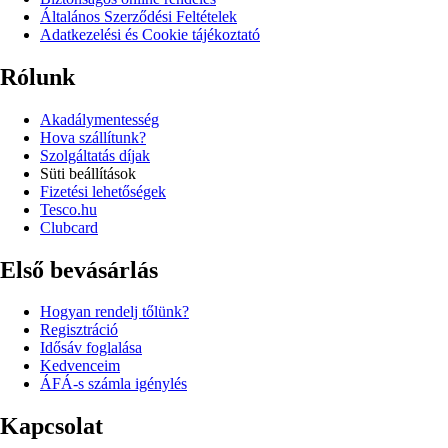
Általános Szerződési Feltételek
Adatkezelési és Cookie tájékoztató
Rólunk
Akadálymentesség
Hova szállítunk?
Szolgáltatás díjak
Süti beállítások
Fizetési lehetőségek
Tesco.hu
Clubcard
Első bevásárlás
Hogyan rendelj tőlünk?
Regisztráció
Idősáv foglalása
Kedvenceim
ÁFÁ-s számla igénylés
Kapcsolat