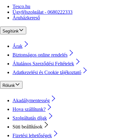
Tesco.hu
Ügyfélszolgálat - 0680222333
Áruházkereső
Segítünk
Árak
Biztonságos online rendelés
Általános Szerződési Feltételek
Adatkezelési és Cookie tájékoztató
Rólunk
Akadálymentesség
Hova szállítunk?
Szolgáltatás díjak
Süti beállítások
Fizetési lehetőségek