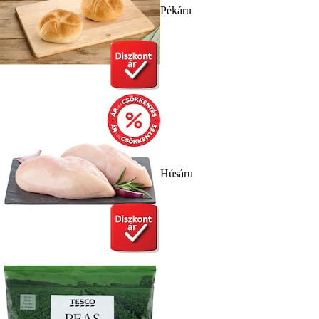
Pékáru
Húsáru