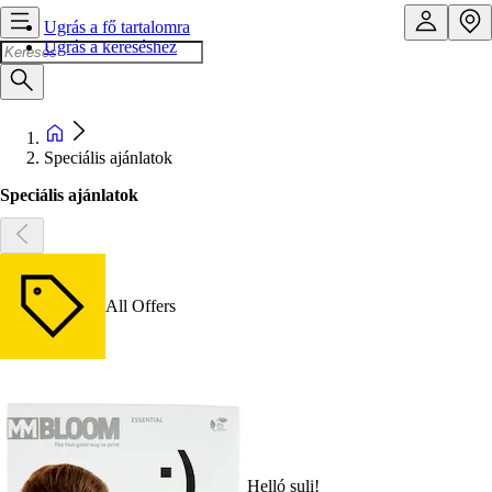
Ugrás a fő tartalomra
Ugrás a kereséshez
Speciális ajánlatok
Speciális ajánlatok
All Offers
Helló suli!