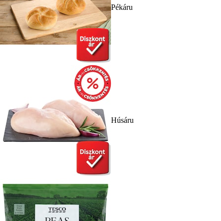
Pékáru
Húsáru