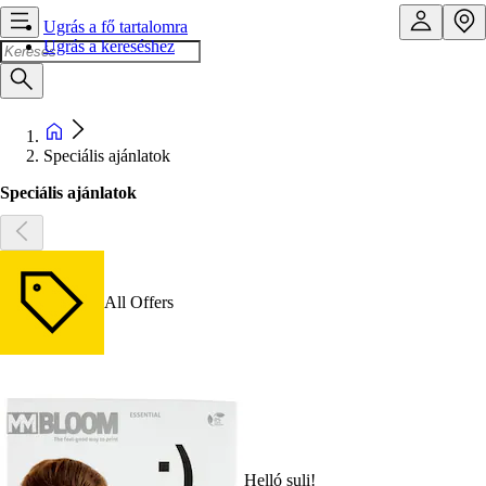
Ugrás a fő tartalomra
Ugrás a kereséshez
Speciális ajánlatok
Speciális ajánlatok
All Offers
Helló suli!