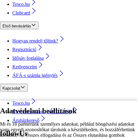
Tesco.hu
Clubcard
Első bevásárlás
Hogyan rendelj tőlünk?
Regisztráció
Idősáv foglalása
Kedvenceim
ÁFÁ-s számla igénylés
Kapcsolat
Tesco.hu
Adatvédelmi beállítások
Ügyfélszolgálat - 0680222333
Áruházkereső
Mi és 18 partnerünk személyes adatokat, például böngészési adatokat
vagy egyedi azonosítókat tárolunk a készülékeden, és hozzáférhetünk
followUs
azokhoz. Az Összes elfogadása és az Összes elutasítása gombok