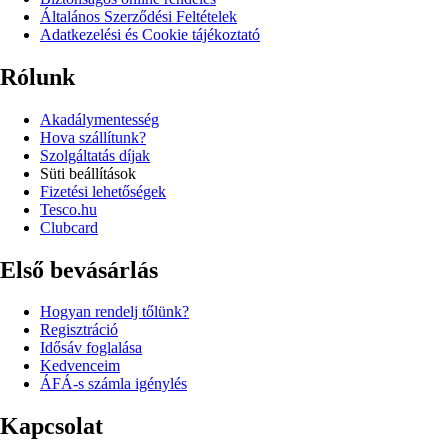
Általános Szerződési Feltételek
Adatkezelési és Cookie tájékoztató
Rólunk
Akadálymentesség
Hova szállítunk?
Szolgáltatás díjak
Süti beállítások
Fizetési lehetőségek
Tesco.hu
Clubcard
Első bevásárlás
Hogyan rendelj tőlünk?
Regisztráció
Idősáv foglalása
Kedvenceim
ÁFÁ-s számla igénylés
Kapcsolat