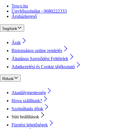
Tesco.hu
Ügyfélszolgálat - 0680222333
Áruházkereső
Segítünk
Árak
Biztonságos online rendelés
Általános Szerződési Feltételek
Adatkezelési és Cookie tájékoztató
Rólunk
Akadálymentesség
Hova szállítunk?
Szolgáltatás díjak
Süti beállítások
Fizetési lehetőségek