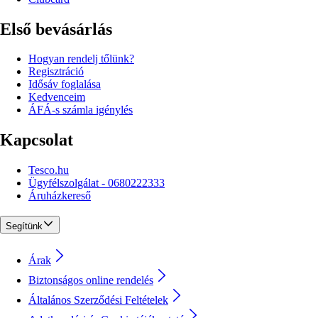
Első bevásárlás
Hogyan rendelj tőlünk?
Regisztráció
Idősáv foglalása
Kedvenceim
ÁFÁ-s számla igénylés
Kapcsolat
Tesco.hu
Ügyfélszolgálat - 0680222333
Áruházkereső
Segítünk
Árak
Biztonságos online rendelés
Általános Szerződési Feltételek