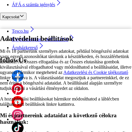
ÁFÁ-s számla igénylés
Kapcsolat
Tesco.hu
Adatvédelmi beállítások
Ügyfélszolgálat - 0680222333
Áruházkereső
Mi és 18 partnerünk személyes adatokat, például böngészési adatokat
vagy egyedi azonosítókat tárolunk a készülékeden, és hozzáférhetünk
followUs
azokhoz. Az Összes elfogadása és az Összes elutasítása gombok
kiválasztásával elfogadhatod vagy módosíthatod a beállításaidat, illetve
ugyanezt bármikor megteheted az
Adatkezelési és Cookie tájékoztató
linkre kattintva is. A választásaidat megosztjuk a partnereinkkel, de ez
nem érinti a böngészési adataidat. A beállításaid alapján személyre
tudjuk szabni a vásárlási élményedet az oldalon.
A hozzájárulási beállításokat bármikor módosíthatod a láblécben
található Süti beállítások linkre kattintva.
Mi és partnereink adataidat a következő célokra
használjuk: