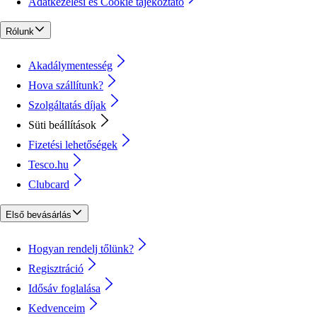
Adatkezelési és Cookie tájékoztató
Rólunk
Akadálymentesség
Hova szállítunk?
Szolgáltatás díjak
Süti beállítások
Fizetési lehetőségek
Tesco.hu
Clubcard
Első bevásárlás
Hogyan rendelj tőlünk?
Regisztráció
Idősáv foglalása
Kedvenceim