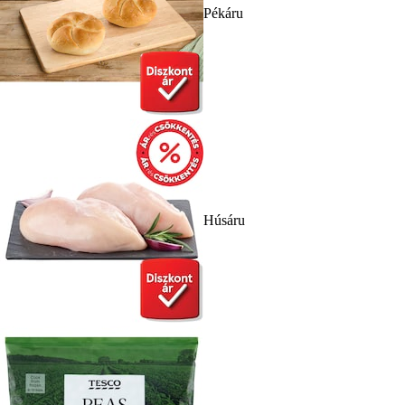
Pékáru
Húsáru