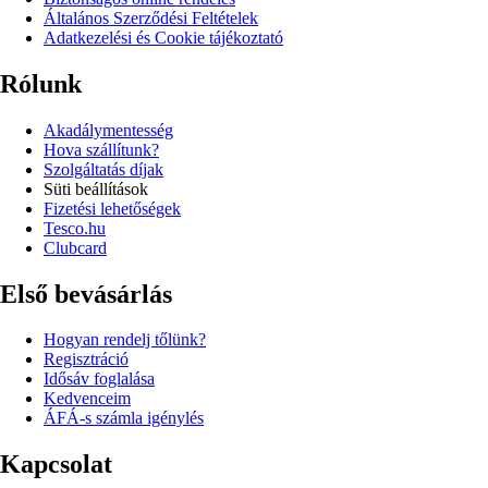
Általános Szerződési Feltételek
Adatkezelési és Cookie tájékoztató
Rólunk
Akadálymentesség
Hova szállítunk?
Szolgáltatás díjak
Süti beállítások
Fizetési lehetőségek
Tesco.hu
Clubcard
Első bevásárlás
Hogyan rendelj tőlünk?
Regisztráció
Idősáv foglalása
Kedvenceim
ÁFÁ-s számla igénylés
Kapcsolat