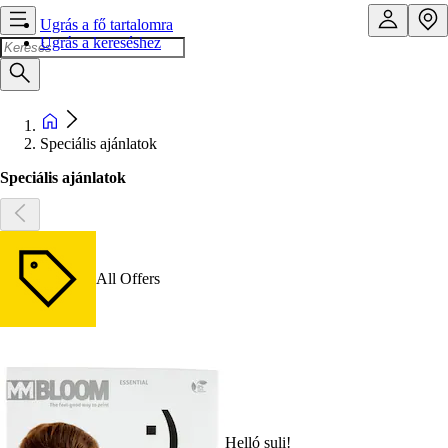
Ugrás a fő tartalomra
Ugrás a kereséshez
Speciális ajánlatok
Speciális ajánlatok
All Offers
Helló suli!