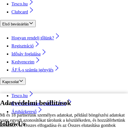
Tesco.hu
Clubcard
Első bevásárlás
Hogyan rendelj tőlünk?
Regisztráció
Idősáv foglalása
Kedvenceim
ÁFÁ-s számla igénylés
Kapcsolat
Tesco.hu
Adatvédelmi beállítások
Ügyfélszolgálat - 0680222333
Áruházkereső
Mi és 18 partnerünk személyes adatokat, például böngészési adatokat
vagy egyedi azonosítókat tárolunk a készülékeden, és hozzáférhetünk
followUs
azokhoz. Az Összes elfogadása és az Összes elutasítása gombok