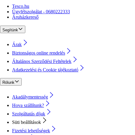
Tesco.hu
Ügyfélszolgálat - 0680222333
Áruházkereső
Segítünk
Árak
Biztonságos online rendelés
Általános Szerződési Feltételek
Adatkezelési és Cookie tájékoztató
Rólunk
Akadálymentesség
Hova szállítunk?
Szolgáltatás díjak
Süti beállítások
Fizetési lehetőségek