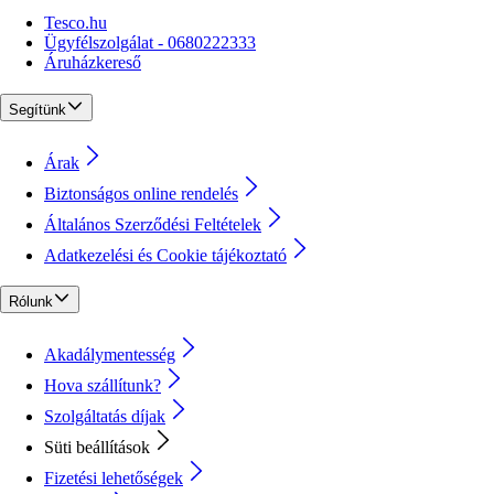
Tesco.hu
Ügyfélszolgálat - 0680222333
Áruházkereső
Segítünk
Árak
Biztonságos online rendelés
Általános Szerződési Feltételek
Adatkezelési és Cookie tájékoztató
Rólunk
Akadálymentesség
Hova szállítunk?
Szolgáltatás díjak
Süti beállítások
Fizetési lehetőségek