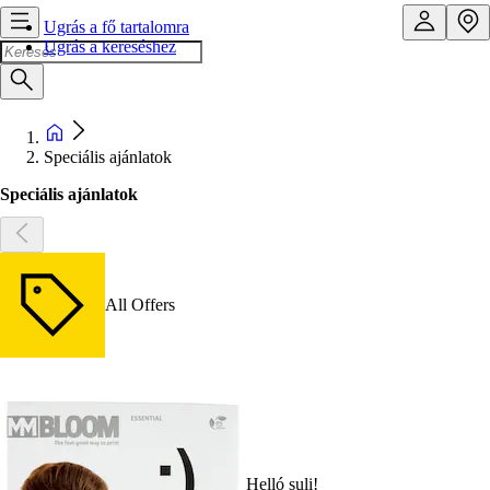
Ugrás a fő tartalomra
Ugrás a kereséshez
Speciális ajánlatok
Speciális ajánlatok
All Offers
Helló suli!