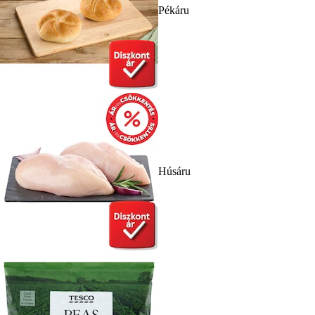
Pékáru
Húsáru