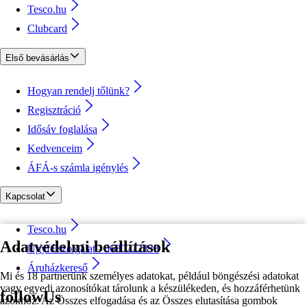
Tesco.hu
Clubcard
Első bevásárlás
Hogyan rendelj tőlünk?
Regisztráció
Idősáv foglalása
Kedvenceim
ÁFÁ-s számla igénylés
Kapcsolat
Tesco.hu
Adatvédelmi beállítások
Ügyfélszolgálat - 0680222333
Áruházkereső
Mi és 18 partnerünk személyes adatokat, például böngészési adatokat
vagy egyedi azonosítókat tárolunk a készülékeden, és hozzáférhetünk
followUs
azokhoz. Az Összes elfogadása és az Összes elutasítása gombok