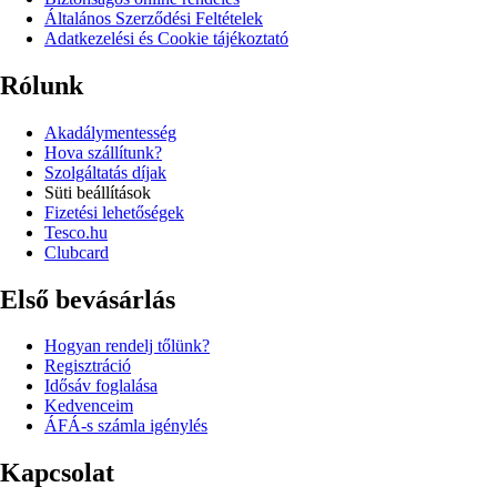
Általános Szerződési Feltételek
Adatkezelési és Cookie tájékoztató
Rólunk
Akadálymentesség
Hova szállítunk?
Szolgáltatás díjak
Süti beállítások
Fizetési lehetőségek
Tesco.hu
Clubcard
Első bevásárlás
Hogyan rendelj tőlünk?
Regisztráció
Idősáv foglalása
Kedvenceim
ÁFÁ-s számla igénylés
Kapcsolat