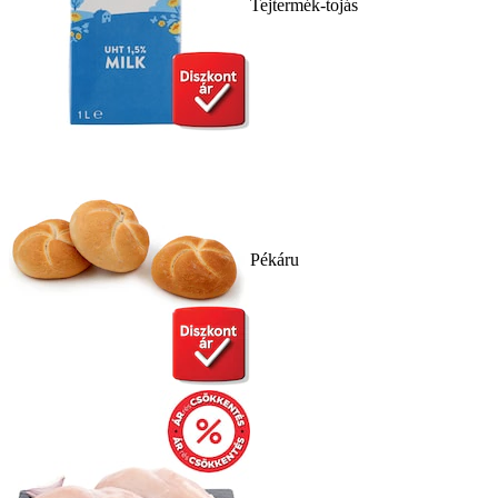
Tejtermék-tojás
Pékáru