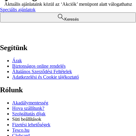
Aktuális ajánlataink közül az ‘Akciók’ menüpont alatt válogathatsz
Speciális ajánlatok
Keresés
Segítünk
Árak
Biztonságos online rendelés
Általános Szerződési Feltételek
Adatkezelési és Cookie tájékoztató
Rólunk
Akadálymentesség
Hova szállítunk?
Szolgáltatás díjak
Süti beállítások
Fizetési lehetőségek
Tesco.hu
Clubcard