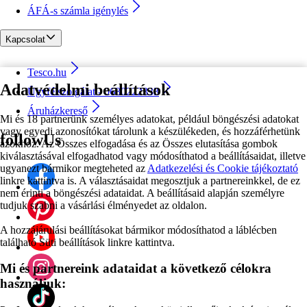
ÁFÁ-s számla igénylés
Kapcsolat
Tesco.hu
Adatvédelmi beállítások
Ügyfélszolgálat - 0680222333
Áruházkereső
Mi és 18 partnerünk személyes adatokat, például böngészési adatokat
vagy egyedi azonosítókat tárolunk a készülékeden, és hozzáférhetünk
followUs
azokhoz. Az Összes elfogadása és az Összes elutasítása gombok
kiválasztásával elfogadhatod vagy módosíthatod a beállításaidat, illetve
ugyanezt bármikor megteheted az
Adatkezelési és Cookie tájékoztató
linkre kattintva is. A választásaidat megosztjuk a partnereinkkel, de ez
nem érinti a böngészési adataidat. A beállításaid alapján személyre
tudjuk szabni a vásárlási élményedet az oldalon.
A hozzájárulási beállításokat bármikor módosíthatod a láblécben
található Süti beállítások linkre kattintva.
Mi és partnereink adataidat a következő célokra
használjuk: