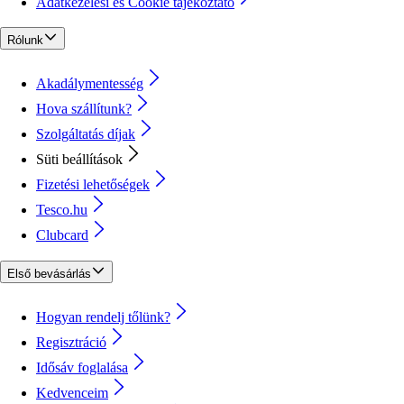
Adatkezelési és Cookie tájékoztató
Rólunk
Akadálymentesség
Hova szállítunk?
Szolgáltatás díjak
Süti beállítások
Fizetési lehetőségek
Tesco.hu
Clubcard
Első bevásárlás
Hogyan rendelj tőlünk?
Regisztráció
Idősáv foglalása
Kedvenceim