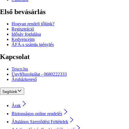
Első bevásárlás
Hogyan rendelj tőlünk?
Regisztráció
Idősáv foglalása
Kedvenceim
ÁFÁ-s számla igénylés
Kapcsolat
Tesco.hu
Ügyfélszolgálat - 0680222333
Áruházkereső
Segítünk
Árak
Biztonságos online rendelés
Általános Szerződési Feltételek