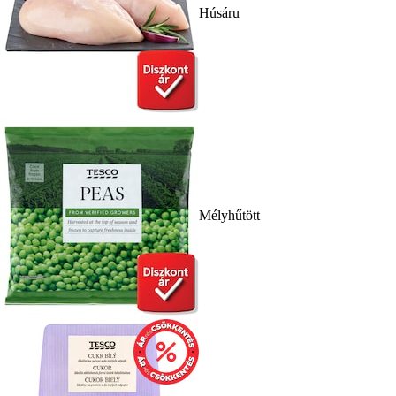
Húsáru
Mélyhűtött