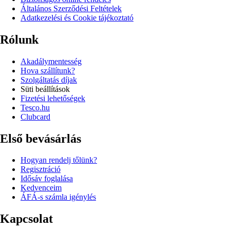
Általános Szerződési Feltételek
Adatkezelési és Cookie tájékoztató
Rólunk
Akadálymentesség
Hova szállítunk?
Szolgáltatás díjak
Süti beállítások
Fizetési lehetőségek
Tesco.hu
Clubcard
Első bevásárlás
Hogyan rendelj tőlünk?
Regisztráció
Idősáv foglalása
Kedvenceim
ÁFÁ-s számla igénylés
Kapcsolat