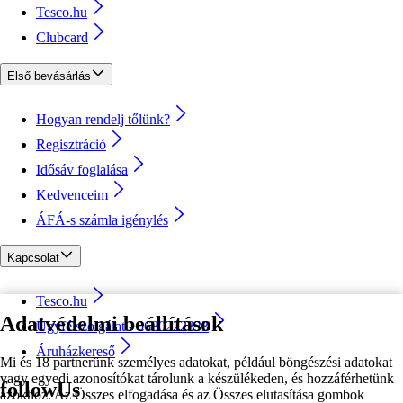
Tesco.hu
Clubcard
Első bevásárlás
Hogyan rendelj tőlünk?
Regisztráció
Idősáv foglalása
Kedvenceim
ÁFÁ-s számla igénylés
Kapcsolat
Tesco.hu
Adatvédelmi beállítások
Ügyfélszolgálat - 0680222333
Áruházkereső
Mi és 18 partnerünk személyes adatokat, például böngészési adatokat
vagy egyedi azonosítókat tárolunk a készülékeden, és hozzáférhetünk
followUs
azokhoz. Az Összes elfogadása és az Összes elutasítása gombok