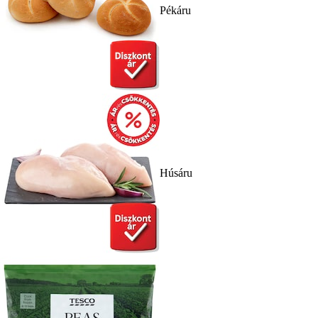
Pékáru
Húsáru