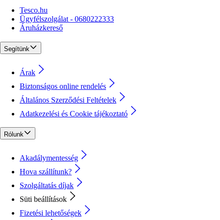
Tesco.hu
Ügyfélszolgálat - 0680222333
Áruházkereső
Segítünk
Árak
Biztonságos online rendelés
Általános Szerződési Feltételek
Adatkezelési és Cookie tájékoztató
Rólunk
Akadálymentesség
Hova szállítunk?
Szolgáltatás díjak
Süti beállítások
Fizetési lehetőségek