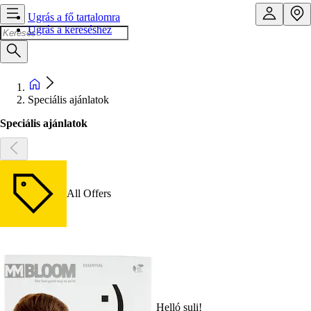
Ugrás a fő tartalomra
Ugrás a kereséshez
Speciális ajánlatok
Speciális ajánlatok
All Offers
Helló suli!